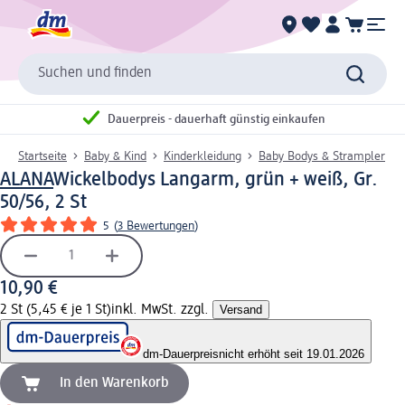
Suchen und finden
Dauerpreis - dauerhaft günstig einkaufen
Startseite
Baby & Kind
Kinderkleidung
Baby Bodys & Strampler
ALANA
Wickelbodys Langarm, grün + weiß, Gr.
50/56, 2 St
5
(
3 Bewertungen
)
10,90 €
2 St (5,45 € je 1 St)
inkl. MwSt. zzgl.
Versand
dm-Dauerpreis
nicht erhöht seit 19.01.2026
In den Warenkorb