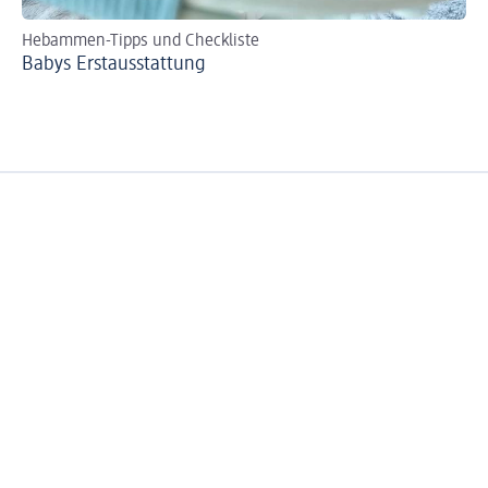
Hebammen-Tipps und Checkliste
Se
Babys Erst­aus­stattung
Bi
zer