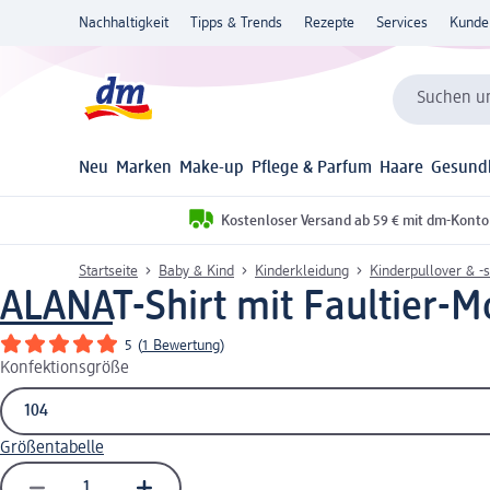
Nachhaltigkeit
Tipps & Trends
Rezepte
Services
Kunde
Suchen un
Neu
Marken
Make-up
Pflege & Parfum
Haare
Gesund
Kostenloser Versand ab 59 € mit dm-Konto
Startseite
Baby & Kind
Kinderkleidung
Kinderpullover & -s
ALANA
T-Shirt mit Faultier-Mo
5
(
1 Bewertung
)
Konfektionsgröße
Größentabelle