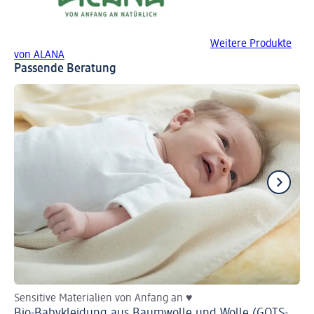
Weitere Produkte
von ALANA
Passende Beratung
Sensitive Materialien von Anfang an ♥
He
Bio-Babykleidung aus Baumwolle und Wolle (GOTS-
Ba