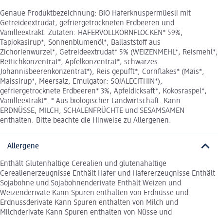
Genaue Produktbezeichnung: BIO Haferknuspermüesli mit
Getreideextrudat, gefriergetrockneten Erdbeeren und
Vanilleextrakt. Zutaten: HAFERVOLLKORNFLOCKEN* 59%,
Tapiokasirup*, Sonnenblumenöl*, Ballaststoff aus
Zichorienwurzel*, Getreideextrudat* 5% (WEIZENMEHL*, Reismehl*,
Rettichkonzentrat*, Apfelkonzentrat*, schwarzes
Johannisbeerenkonzentrat*), Reis gepufft*, Cornflakes* (Mais*,
Maissirup*, Meersalz, Emulgator: SOJALECITHIN*),
gefriergetrocknete Erdbeeren* 3%, Apfeldicksaft*, Kokosraspel*,
Vanilleextrakt*. * Aus biologischer Landwirtschaft. Kann
ERDNÜSSE, MILCH, SCHALENFRÜCHTE und SESAMSAMEN
enthalten. Bitte beachte die Hinweise zu Allergenen.
Allergene
Enthält Glutenhaltige Cerealien und glutenahaltige
Cerealienerzeugnisse Enthält Hafer und Hafererzeugnisse Enthält
Sojabohne und Sojabohnenderivate Enthält Weizen und
Weizenderivate Kann Spuren enthalten von Erdnüsse und
Erdnussderivate Kann Spuren enthalten von Milch und
Milchderivate Kann Spuren enthalten von Nüsse und