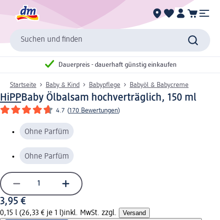
Suchen und finden
Dauerpreis - dauerhaft günstig einkaufen
Startseite
Baby & Kind
Babypflege
Babyöl & Babycreme
HiPP
Baby Ölbalsam hochverträglich, 150 ml
4.7
(
170 Bewertungen
)
Ohne Parfüm
Ohne Parfüm
3,95 €
0,15 l (26,33 € je 1 l)
inkl. MwSt. zzgl.
Versand