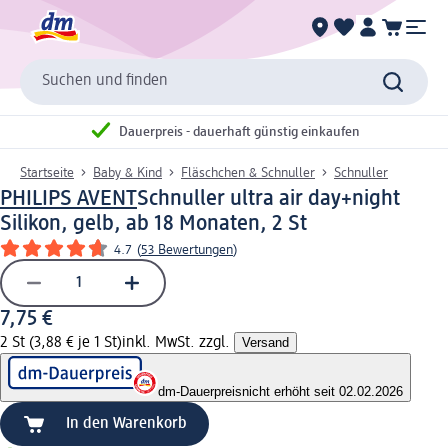
Suchen und finden
Dauerpreis - dauerhaft günstig einkaufen
Startseite
Baby & Kind
Fläschchen & Schnuller
Schnuller
PHILIPS AVENT
Schnuller ultra air day+night
Silikon, gelb, ab 18 Monaten, 2 St
4.7
(
53 Bewertungen
)
7,75 €
2 St (3,88 € je 1 St)
inkl. MwSt. zzgl.
Versand
dm-Dauerpreis
nicht erhöht seit 02.02.2026
In den Warenkorb