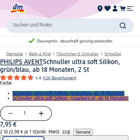
Suchen und finden
Dauerpreis - dauerhaft günstig einkaufen
Startseite
Baby & Kind
Fläschchen & Schnuller
Schnuller
PHILIPS AVENT
Schnuller ultra soft Silikon,
grün/blau, ab 18 Monaten, 2 St
4.8
(
126 Bewertungen
)
Farbe
Schnuller ultra soft Silikon, grün/blau, ab 18 Monaten
Schnuller ultra soft Silikon, rosa/apricot, ab 18 Monaten
7,95 €
2 St (3,98 € je 1 St)
inkl. MwSt. zzgl.
Versand