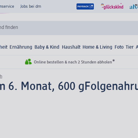
nservice
Jobs bei dm
d finden
heit
Ernährung
Baby & Kind
Haushalt
Home & Living
Foto
Tier
*
Online bestellen & nach 2 Stunden abholen
ch
m 6. Monat, 600 g
Folgenahr