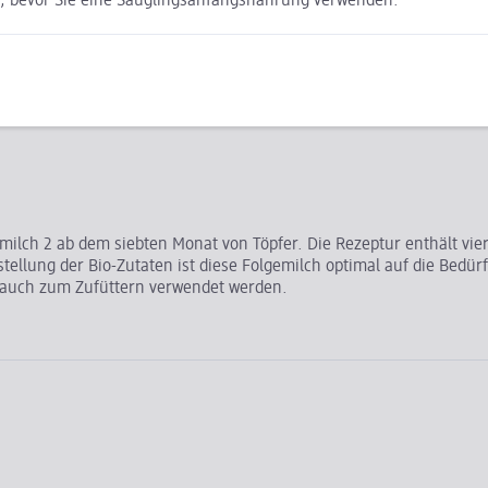
t, bevor Sie eine Säuglingsanfangsnahrung verwenden.
U Landwirtschaft
ilch 2 ab dem siebten Monat von Töpfer. Die Rezeptur enthält vier
stellung der Bio-Zutaten ist diese Folgemilch optimal auf die Bed
ls auch zum Zufüttern verwendet werden.