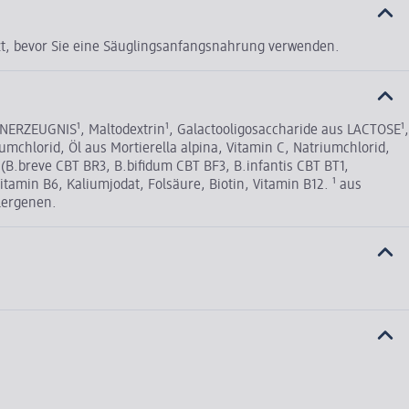
rzt, bevor Sie eine Säuglingsanfangsnahrung verwenden.
NERZEUGNIS¹, Maltodextrin¹, Galactooligosaccharide aus LACTOSE¹,
mchlorid, Öl aus Mortierella alpina, Vitamin C, Natriumchlorid,
(B.breve CBT BR3, B.bifidum CBT BF3, B.infantis CBT BT1,
tamin B6, Kaliumjodat, Folsäure, Biotin, Vitamin B12. ¹ aus
lergenen.