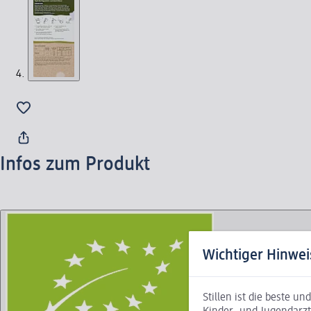
Infos zum Produkt
Wichtiger Hinwei
Stillen ist die beste u