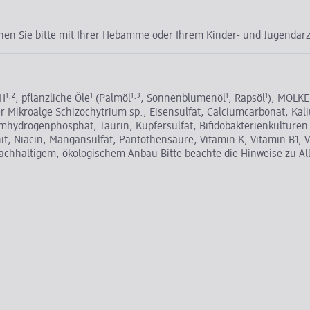
rechen Sie bitte mit Ihrer Hebamme oder Ihrem Kinder- und Jugenda
², pflanzliche Öle¹ (Palmöl¹·³, Sonnenblumenöl¹, Rapsöl¹), MOLKE
 Mikroalge Schizochytrium sp., Eisensulfat, Calciumcarbonat, Kaliu
umhydrogenphosphat, Taurin, Kupfersulfat, Bifidobakterienkulturen 
t, Niacin, Mangansulfat, Pantothensäure, Vitamin K, Vitamin B1, Vi
nachhaltigem, ökologischem Anbau Bitte beachte die Hinweise zu Al