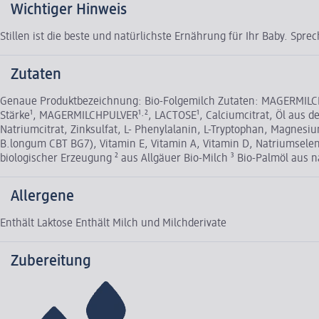
Wichtiger Hinweis
Stillen ist die beste und natürlichste Ernährung für Ihr Baby. Sp
Zutaten
Genaue Produktbezeichnung: Bio-Folgemilch Zutaten: MAGERMILCH¹·
Stärke¹, MAGERMILCHPULVER¹·², LACTOSE¹, Calciumcitrat, Öl aus der
Natriumcitrat, Zinksulfat, L- Phenylalanin, L-Tryptophan, Magnesi
B.longum CBT BG7), Vitamin E, Vitamin A, Vitamin D, Natriumseleni
biologischer Erzeugung ² aus Allgäuer Bio-Milch ³ Bio-Palmöl aus 
Allergene
Enthält Laktose Enthält Milch und Milchderivate
Zubereitung