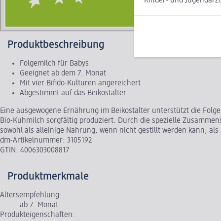
Kinder- und Jugendarz
DE-ÖKO-001
EU/Nicht-E
Produktbeschreibung
Folgemilch für Babys
Geeignet ab dem 7. Monat
Mit vier Bifido-Kulturen angereichert
Abgestimmt auf das Beikostalter
Eine ausgewogene Ernährung im Beikostalter unterstützt die Folgem
Bio-Kuhmilch sorgfältig produziert. Durch die spezielle Zusammen
sowohl als alleinige Nahrung, wenn nicht gestillt werden kann, a
dm-Artikelnummer: 3105192
GTIN: 4006303008817
Produktmerkmale
Altersempfehlung:
ab 7. Monat
Produkteigenschaften: