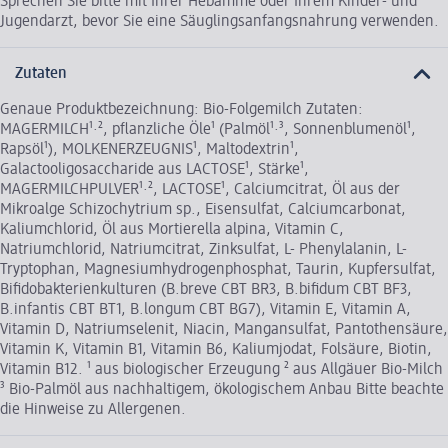
Sprechen Sie bitte mit Ihrer Hebamme oder Ihrem Kinder- und
Jugendarzt, bevor Sie eine Säuglingsanfangsnahrung verwenden.
Zutaten
Genaue Produktbezeichnung: Bio-Folgemilch Zutaten:
MAGERMILCH¹·², pflanzliche Öle¹ (Palmöl¹·³, Sonnenblumenöl¹,
Rapsöl¹), MOLKENERZEUGNIS¹, Maltodextrin¹,
Galactooligosaccharide aus LACTOSE¹, Stärke¹,
MAGERMILCHPULVER¹·², LACTOSE¹, Calciumcitrat, Öl aus der
Mikroalge Schizochytrium sp., Eisensulfat, Calciumcarbonat,
Kaliumchlorid, Öl aus Mortierella alpina, Vitamin C,
Natriumchlorid, Natriumcitrat, Zinksulfat, L- Phenylalanin, L-
Tryptophan, Magnesiumhydrogenphosphat, Taurin, Kupfersulfat,
Bifidobakterienkulturen (B.breve CBT BR3, B.bifidum CBT BF3,
B.infantis CBT BT1, B.longum CBT BG7), Vitamin E, Vitamin A,
Vitamin D, Natriumselenit, Niacin, Mangansulfat, Pantothensäure,
Vitamin K, Vitamin B1, Vitamin B6, Kaliumjodat, Folsäure, Biotin,
Vitamin B12. ¹ aus biologischer Erzeugung ² aus Allgäuer Bio-Milch
³ Bio-Palmöl aus nachhaltigem, ökologischem Anbau Bitte beachte
die Hinweise zu Allergenen.