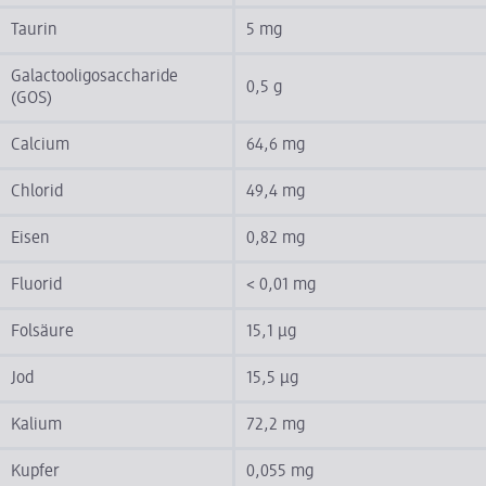
Taurin
5 mg
Galactooligosaccharide
0,5 g
(GOS)
Calcium
64,6 mg
Chlorid
49,4 mg
Eisen
0,82 mg
Fluorid
< 0,01 mg
Folsäure
15,1 µg
Jod
15,5 µg
Kalium
72,2 mg
Kupfer
0,055 mg