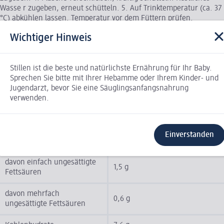
Wasse r zugeben, erneut schütteln. 5. Auf Trinktemperatur (ca. 37
°C) abkühlen lassen. Temperatur vor dem Füttern prüfen.
Wichtiger Hinweis
Nährwerte
Durchschnittliche
pro 100 ml des verzehrfertigen
Stillen ist die beste und natürlichste Ernährung für Ihr Baby.
Nährwertangaben
Erzeugnisses
Sprechen Sie bitte mit Ihrer Hebamme oder Ihrem Kinder- und
Jugendarzt, bevor Sie eine Säuglingsanfangsnahrung
Brennwert
274 kJ / 65 kcal
verwenden.
Fett
3,2 g
Einverstanden
davon gesättigte Fettsäuren
1,1 g
davon einfach ungesättigte
1,5 g
Fettsäuren
davon mehrfach
0,6 g
ungesättigte Fettsäuren