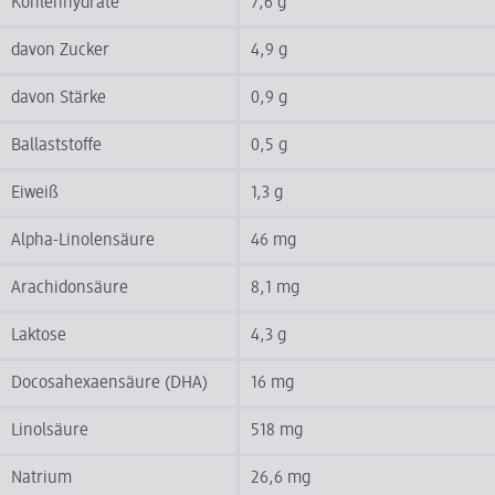
Kohlenhydrate
7,6 g
davon Zucker
4,9 g
davon Stärke
0,9 g
Ballaststoffe
0,5 g
Eiweiß
1,3 g
Alpha-Linolensäure
46 mg
Arachidonsäure
8,1 mg
Laktose
4,3 g
Docosahexaensäure (DHA)
16 mg
Linolsäure
518 mg
Natrium
26,6 mg