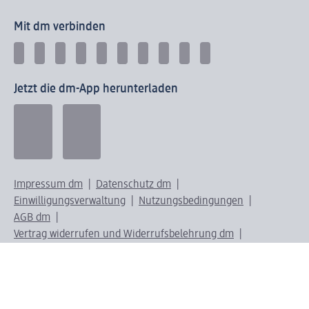
Mit dm verbinden
Jetzt die dm-App herunterladen
Impressum dm
Datenschutz dm
Einwilligungsverwaltung
Nutzungsbedingungen
AGB dm
Vertrag widerrufen und Widerrufsbelehrung dm
Streitschlichtung
Entsorgung und Rücknahme von Elektro-Altgeräten und
Batterien
Information zur Barrierefreiheit
Meldesystem