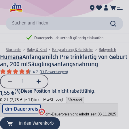
Suchen und finden
Dauerpreis - dauerhaft günstig einkaufen
Startseite
Baby & Kind
Babynahrung & Getränke
Babymilch
Humana
Anfangsmilch Pre trinkfertig von Geburt
an, 200 ml
Säuglingsanfangsnahrung
4.7
(
13 Bewertungen
)
(§)
Diese Position ist nicht rabattfähig.
1,55 €
0,2 l (7,75 € je 1 l)
inkl. MwSt. zzgl.
Versand
dm-Dauerpreis
nicht erhöht seit 03.11.2025
In den Warenkorb