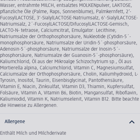
Wasser, entrahmte MILCH, entsalztes MOLKENpulver, LAKTOSE,
pflanzliche Öle (Palme, Raps, Sonnenblume), Palmkernfett, 2’-
FucosylLACTOSE, 3'-SialylLACTOSE-Natriumsalz, 6'-SialylLACTOSE-
Natriumsalz, 2´-FucosylLACTOSE/DifucosylLACTOSE-Gemisch,
LACTO-N- tetraose, Calciumcitrat, Emulgator: Lecithine;
Natriumsalze der Orthophosphorsäure, Nukleotide (Cytidin-5´-
monophosphorsäure, Natriumsalze der Uridin-5´-phosphorsäure,
Adenosin-5´-phosphorsäure, Natriumsalze der Inosin-5´-
phosphorsäure, Natriumsalze der Guanosin-5´-phosphorsäure),
Kaliumchlorid, Öl aus der Mikroalge Schizochytrium sp., Öl aus
Mortierella alpina, Calciumchlorid, Vitamin C, Magnesiumsulfat,
Calciumsalze der Orthophosphorsäure, Cholin, Kaliumhydroxid, L-
Tyrosin, Inositol, Taurin, Eisenbisglycinat, Pantothensäure,
Vitamin E, Niacin, Zinksulfat, Vitamin D3, Thiamin, Kupfersulfat,
Folsäure, Vitamin A, Vitamin B6, Biotin, Mangansulfat, Riboflavin,
Kaliumiodid, Vitamin K, Natriumselenit, Vitamin B12. Bitte beachte
die Hinweise zu Allergenen.
Allergene
Enthält Milch und Milchderivate