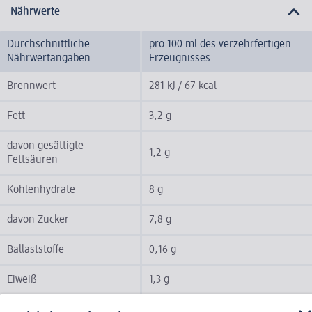
Nährwerte
Durchschnittliche
pro 100 ml des verzehrfertigen
Nährwertangaben
Erzeugnisses
Brennwert
281 kJ / 67 kcal
Fett
3,2 g
davon gesättigte
1,2 g
Fettsäuren
Kohlenhydrate
8 g
davon Zucker
7,8 g
Ballaststoffe
0,16 g
Eiweiß
1,3 g
Laktose
7,8 g