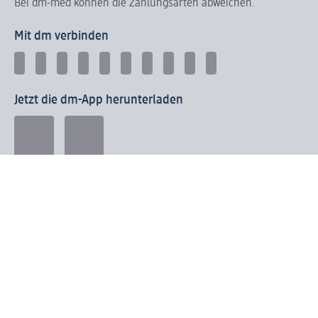
Bei dm-med können die Zahlungsarten abweichen.
Mit dm verbinden
Jetzt die dm-App herunterladen
Impressum dm
Datenschutz dm
Einwilligungsverwaltung
Nutzungsbedingungen
AGB dm
Vertrag widerrufen und Widerrufsbelehrung dm
Streitschlichtung
Entsorgung und Rücknahme von Elektro-Altgeräten und
Batterien