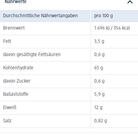
Nährwerte
Durchschnittliche Nährwertangaben
pro 100 g
Brennwert
1.496 kJ / 354 kcal
Fett
3,5 g
davon gesättigte Fettsäuren
0,6 g
Kohlenhydrate
65 g
davon Zucker
0,6 g
Ballaststoffe
5,9 g
Eiweiß
12 g
Salz
0,82 g