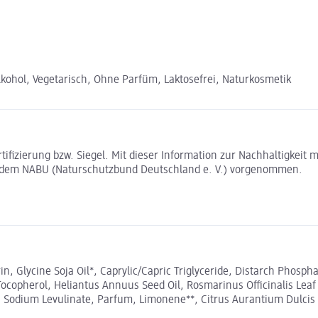
kohol, Vegetarisch, Ohne Parfüm, Laktosefrei, Naturkosmetik
rtifizierung bzw. Siegel. Mit dieser Information zur Nachhaltigkei
t dem NABU (Naturschutzbund Deutschland e. V.) vorgenommen.
n, Glycine Soja Oil*, Caprylic/Capric Triglyceride, Distarch Phospha
Tocopherol, Heliantus Annuus Seed Oil, Rosmarinus Officinalis Leaf
d, Sodium Levulinate, Parfum, Limonene**, Citrus Aurantium Dulcis Pe