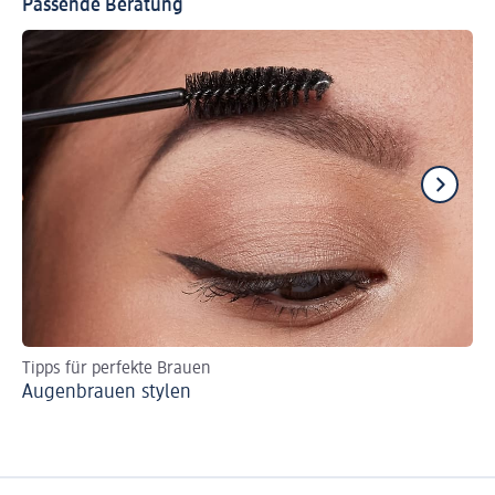
Passende Beratung
Tipps für perfekte Brauen
Be
Augenbrauen stylen
Fo