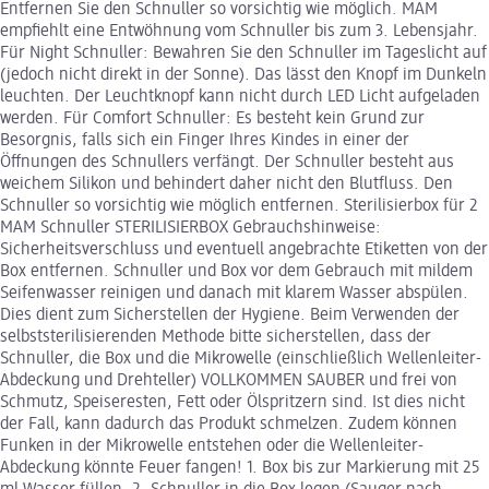
Entfernen Sie den Schnuller so vorsichtig wie möglich. MAM
empfiehlt eine Entwöhnung vom Schnuller bis zum 3. Lebensjahr.
Für Night Schnuller: Bewahren Sie den Schnuller im Tageslicht auf
(jedoch nicht direkt in der Sonne). Das lässt den Knopf im Dunkeln
leuchten. Der Leuchtknopf kann nicht durch LED Licht aufgeladen
werden. Für Comfort Schnuller: Es besteht kein Grund zur
Besorgnis, falls sich ein Finger Ihres Kindes in einer der
Öffnungen des Schnullers verfängt. Der Schnuller besteht aus
weichem Silikon und behindert daher nicht den Blutfluss. Den
Schnuller so vorsichtig wie möglich entfernen. Sterilisierbox für 2
MAM Schnuller STERILISIERBOX Gebrauchshinweise:
Sicherheitsverschluss und eventuell angebrachte Etiketten von der
Box entfernen. Schnuller und Box vor dem Gebrauch mit mildem
Seifenwasser reinigen und danach mit klarem Wasser abspülen.
Dies dient zum Sicherstellen der Hygiene. Beim Verwenden der
selbststerilisierenden Methode bitte sicherstellen, dass der
Schnuller, die Box und die Mikrowelle (einschließlich Wellenleiter-
Abdeckung und Drehteller) VOLLKOMMEN SAUBER und frei von
Schmutz, Speiseresten, Fett oder Ölspritzern sind. Ist dies nicht
der Fall, kann dadurch das Produkt schmelzen. Zudem können
Funken in der Mikrowelle entstehen oder die Wellenleiter-
Abdeckung könnte Feuer fangen! 1. Box bis zur Markierung mit 25