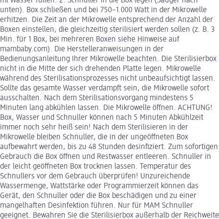
ml Wasser füllen. 2. Schnuller in die Box legen (Sauger nach
unten). Box schließen und bei 750–1.000 Watt in der Mikrowelle
erhitzen. Die Zeit an der Mikrowelle entsprechend der Anzahl der
Boxen einstellen, die gleichzeitig sterilisiert werden sollen (z. B. 3
Min. für 1 Box, bei mehreren Boxen siehe Hinweise auf
mambaby.com). Die Herstelleranweisungen in der
Bedienungsanleitung Ihrer Mikrowelle beachten. Die Sterilisierbox
nicht in die Mitte der sich drehenden Platte legen. Mikrowelle
während des Sterilisationsprozesses nicht unbeaufsichtigt lassen.
Sollte das gesamte Wasser verdampft sein, die Mikrowelle sofort
ausschalten. Nach dem Sterilisationsvorgang mindestens 5
Minuten lang abkühlen lassen. Die Mikrowelle öffnen. ACHTUNG!
Box, Wasser und Schnuller können nach 5 Minuten Abkühlzeit
immer noch sehr heiß sein! Nach dem Sterilisieren in der
Mikrowelle bleiben Schnuller, die in der ungeöffneten Box
aufbewahrt werden, bis zu 48 Stunden desinfiziert. Zum sofortigen
Gebrauch die Box öffnen und Restwasser entleeren. Schnuller in
der leicht geöffneten Box trocknen lassen. Temperatur des
Schnullers vor dem Gebrauch überprüfen! Unzureichende
Wassermenge, Wattstärke oder Programmierzeit können das
Gerät, den Schnuller oder die Box beschädigen und zu einer
mangelhaften Desinfektion führen. Nur für MAM Schnuller
geeignet. Bewahren Sie die Sterilisierbox außerhalb der Reichweite