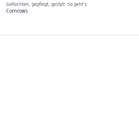
Geflochten, gepflegt, gestylt: So geht's
De
Cornrows
Me