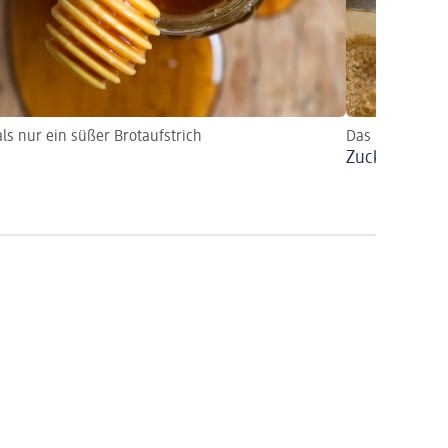
ls nur ein süßer Brotaufstrich
Das Naturprodu
Zucker