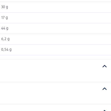
30 g
17 g
44 g
6,2 g
0,54 g