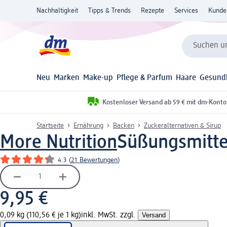
Nachhaltigkeit
Tipps & Trends
Rezepte
Services
Kunde
Suchen un
Neu
Marken
Make-up
Pflege & Parfum
Haare
Gesund
Kostenloser Versand ab 59 € mit dm-Konto
Startseite
Ernährung
Backen
Zuckeralternativen & Sirup
More Nutrition
Süßungsmitte
4.3
(
21 Bewertungen
)
9,95 €
0,09 kg (110,56 € je 1 kg)
inkl. MwSt. zzgl.
Versand