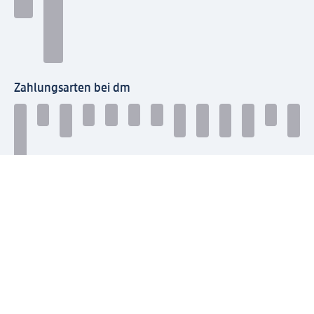
Zahlungsarten bei dm
Bei dm-med können die Zahlungsarten abweichen.
Mit dm verbinden
Jetzt die dm-App herunterladen