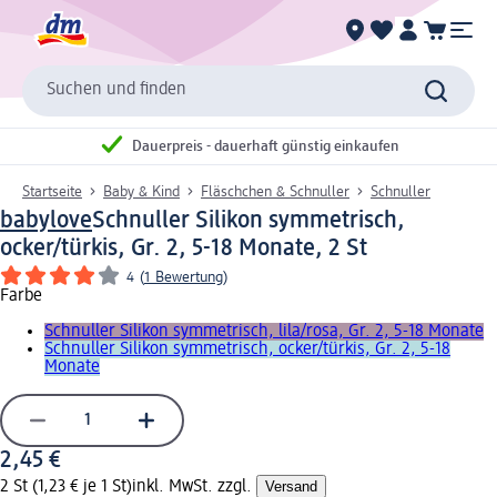
Suchen und finden
Dauerpreis - dauerhaft günstig einkaufen
Startseite
Baby & Kind
Fläschchen & Schnuller
Schnuller
babylove
Schnuller Silikon symmetrisch,
ocker/türkis, Gr. 2, 5-18 Monate, 2 St
4
(
1 Bewertung
)
Farbe
Schnuller Silikon symmetrisch, lila/rosa, Gr. 2, 5-18 Monate
Schnuller Silikon symmetrisch, ocker/türkis, Gr. 2, 5-18
Monate
2,45 €
2 St (1,23 € je 1 St)
inkl. MwSt. zzgl.
Versand