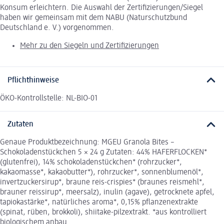
Konsum erleichtern. Die Auswahl der Zertifizierungen/Siegel
haben wir gemeinsam mit dem NABU (Naturschutzbund
Deutschland e. V.) vorgenommen.
Mehr zu den Siegeln und Zertifizierungen
Pflichthinweise
ÖKO-Kontrollstelle: NL-BIO-01
Zutaten
Genaue Produktbezeichnung: MGEU Granola Bites –
Schokoladenstückchen 5 × 24 g Zutaten: 44% HAFERFLOCKEN*
(glutenfrei), 14% schokoladenstückchen* (rohrzucker*,
kakaomasse*, kakaobutter*), rohrzucker*, sonnenblumenöl*,
invertzuckersirup*, braune reis-crispies* (braunes reismehl*,
brauner reissirup*, meersalz), inulin (agave), getrocknete apfel,
tapiokastärke*, natürliches aroma*, 0,15% pflanzenextrakte
(spinat, rüben, brokkoli), shiitake-pilzextrakt. *aus kontrolliert
biologischem anbau.