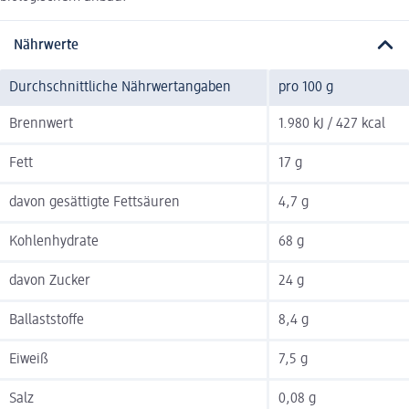
Nährwerte
Durchschnittliche Nährwertangaben
pro 100 g
Brennwert
1.980 kJ / 427 kcal
Fett
17 g
davon gesättigte Fettsäuren
4,7 g
Kohlenhydrate
68 g
davon Zucker
24 g
Ballaststoffe
8,4 g
Eiweiß
7,5 g
Salz
0,08 g