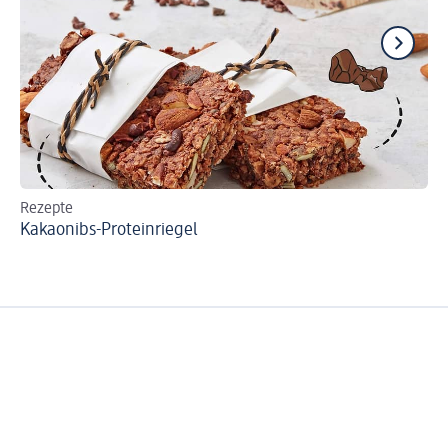
Rezepte
Re
Kakaonibs-Proteinriegel
Ge