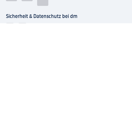
Sicherheit & Datenschutz bei dm
Zahlungsarten bei dm
Bei dm-med können die Zahlungsarten abweichen.
Mit dm verbinden