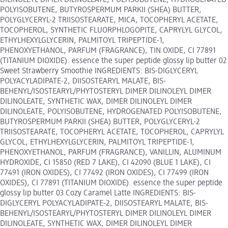
DILINOLEYL DIMER DILINOLEATE, POLYISOBUTENE, HYDROGENATED
POLYISOBUTENE, BUTYROSPERMUM PARKII (SHEA) BUTTER,
POLYGLYCERYL-2 TRIISOSTEARATE, MICA, TOCOPHERYL ACETATE,
TOCOPHEROL, SYNTHETIC FLUORPHLOGOPITE, CAPRYLYL GLYCOL,
ETHYLHEXYLGLYCERIN, PALMITOYL TRIPEPTIDE-1,
PHENOXYETHANOL, PARFUM (FRAGRANCE), TIN OXIDE, CI 77891
(TITANIUM DIOXIDE). essence the super peptide glossy lip butter 02
Sweet Strawberry Smoothie INGREDIENTS: BIS-DIGLYCERYL
POLYACYLADIPATE-2, DIISOSTEARYL MALATE, BIS-
BEHENYL/ISOSTEARYL/PHYTOSTERYL DIMER DILINOLEYL DIMER
DILINOLEATE, SYNTHETIC WAX, DIMER DILINOLEYL DIMER
DILINOLEATE, POLYISOBUTENE, HYDROGENATED POLYISOBUTENE,
BUTYROSPERMUM PARKII (SHEA) BUTTER, POLYGLYCERYL-2
TRIISOSTEARATE, TOCOPHERYL ACETATE, TOCOPHEROL, CAPRYLYL
GLYCOL, ETHYLHEXYLGLYCERIN, PALMITOYL TRIPEPTIDE-1,
PHENOXYETHANOL, PARFUM (FRAGRANCE), VANILLIN, ALUMINUM
HYDROXIDE, CI 15850 (RED 7 LAKE), CI 42090 (BLUE 1 LAKE), CI
77491 (IRON OXIDES), CI 77492 (IRON OXIDES), CI 77499 (IRON
OXIDES), CI 77891 (TITANIUM DIOXIDE). essence the super peptide
glossy lip butter 03 Cozy Caramel Latte INGREDIENTS: BIS-
DIGLYCERYL POLYACYLADIPATE-2, DIISOSTEARYL MALATE, BIS-
BEHENYL/ISOSTEARYL/PHYTOSTERYL DIMER DILINOLEYL DIMER
DILINOLEATE, SYNTHETIC WAX, DIMER DILINOLEYL DIMER