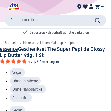
Suchen und finden
Dauerpreis - dauerhaft günstig einkaufen
Startseite
Make-up
Lippen Make-up
Lipbalm
essence
Geschenkset The Super Peptide Glossy
Lip Butter 4tlg, 1 St
4.7
(
76 Bewertungen
)
Vegan
Ohne Parabene
Ohne Nanopartikel
Acetonfrei
Vegan