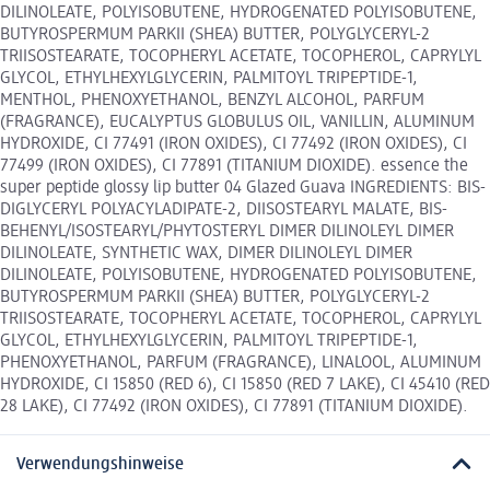
DILINOLEATE, POLYISOBUTENE, HYDROGENATED POLYISOBUTENE,
BUTYROSPERMUM PARKII (SHEA) BUTTER, POLYGLYCERYL-2
TRIISOSTEARATE, TOCOPHERYL ACETATE, TOCOPHEROL, CAPRYLYL
GLYCOL, ETHYLHEXYLGLYCERIN, PALMITOYL TRIPEPTIDE-1,
MENTHOL, PHENOXYETHANOL, BENZYL ALCOHOL, PARFUM
(FRAGRANCE), EUCALYPTUS GLOBULUS OIL, VANILLIN, ALUMINUM
HYDROXIDE, CI 77491 (IRON OXIDES), CI 77492 (IRON OXIDES), CI
77499 (IRON OXIDES), CI 77891 (TITANIUM DIOXIDE). essence the
super peptide glossy lip butter 04 Glazed Guava INGREDIENTS: BIS-
DIGLYCERYL POLYACYLADIPATE-2, DIISOSTEARYL MALATE, BIS-
BEHENYL/ISOSTEARYL/PHYTOSTERYL DIMER DILINOLEYL DIMER
DILINOLEATE, SYNTHETIC WAX, DIMER DILINOLEYL DIMER
DILINOLEATE, POLYISOBUTENE, HYDROGENATED POLYISOBUTENE,
BUTYROSPERMUM PARKII (SHEA) BUTTER, POLYGLYCERYL-2
TRIISOSTEARATE, TOCOPHERYL ACETATE, TOCOPHEROL, CAPRYLYL
GLYCOL, ETHYLHEXYLGLYCERIN, PALMITOYL TRIPEPTIDE-1,
PHENOXYETHANOL, PARFUM (FRAGRANCE), LINALOOL, ALUMINUM
HYDROXIDE, CI 15850 (RED 6), CI 15850 (RED 7 LAKE), CI 45410 (RED
28 LAKE), CI 77492 (IRON OXIDES), CI 77891 (TITANIUM DIOXIDE).
Verwendungshinweise