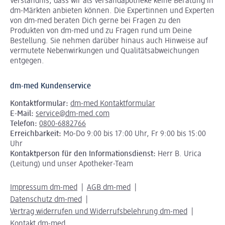
Verständnis, dass wir als Versandapotheke keine Beratung in
dm-Märkten anbieten können.
Die Expertinnen und Experten
von dm-med beraten Dich gerne bei Fragen zu den
Produkten von dm-med und zu Fragen rund um Deine
Bestellung. Sie nehmen darüber hinaus auch Hinweise auf
vermutete Nebenwirkungen und Qualitätsabweichungen
entgegen.
dm-med Kundenservice
Kontaktformular:
dm-med Kontaktformular
E-Mail:
service@dm-med.com
Telefon:
0800-6882766
Erreichbarkeit:
Mo-Do 9:00 bis 17:00 Uhr, Fr 9:00 bis 15:00
Uhr
Kontaktperson für den Informationsdienst:
Herr B. Urica
(Leitung) und unser Apotheker-Team
Impressum dm-med
AGB dm-med
Datenschutz dm-med
Vertrag widerrufen und Widerrufsbelehrung dm-med
Kontakt dm-med