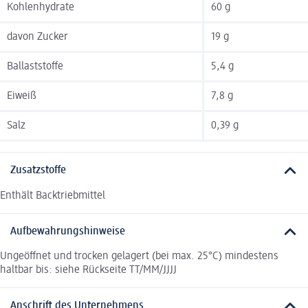
Kohlenhydrate
60 g
davon Zucker
19 g
Ballaststoffe
5,4 g
Eiweiß
7,8 g
Salz
0,39 g
Zusatzstoffe
Enthält Backtriebmittel
Aufbewahrungshinweise
Ungeöffnet und trocken gelagert (bei max. 25°C) mindestens
haltbar bis: siehe Rückseite TT/MM/JJJJ
Anschrift des Unternehmens