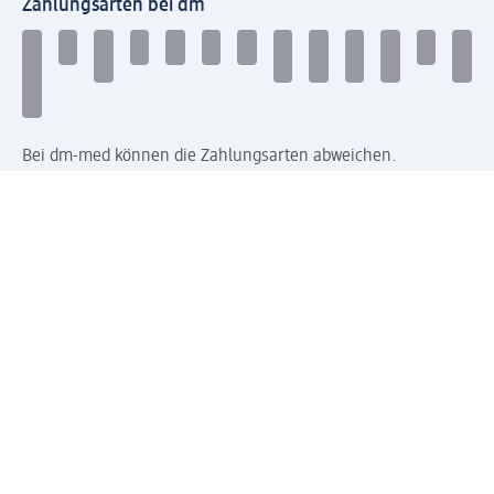
Zahlungsarten bei dm
Bei dm-med können die Zahlungsarten abweichen.
Mit dm verbinden
Jetzt die dm-App herunterladen
Impressum dm
Datenschutz dm
Einwilligungsverwaltung
Nutzungsbedingungen