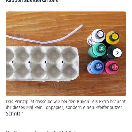
Raupen aus Eierkartons
Das Prinzip ist dasselbe wie bei den Küken. Als Extra braucht
St
ihr dieses Mal kein Tonpapier, sondern einen Pfeifenputzer.
ei
Schritt 1
Sc