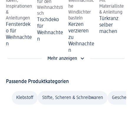
Ideen,
Weihnachtlic
Mit
für den
Inspirationen
he
Materialliste
Weihnachtsti
&
Windlichter
& Anleitung
sch
Anleitungen
basteln
Türkranz
Tischdeko
Fensterdek
Kerzen
selber
für
o für
verzieren
machen
Weihnachte
Weihnachte
zu
n
n
Weihnachte
n
Mehr anzeigen
Passende Produktkategorien
Klebstoff
Stifte, Scheren & Schreibwaren
Geschenke