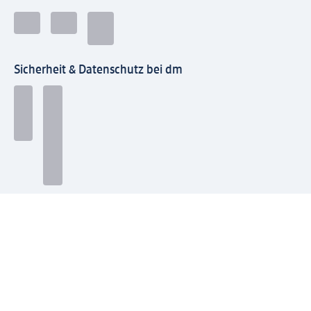
Sicherheit & Datenschutz bei dm
Zahlungsarten bei dm
Bei dm-med können die Zahlungsarten abweichen.