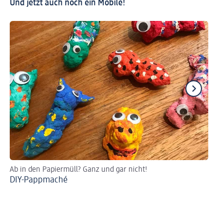
Und jetzt auch noch ein Mobile!
Ab in den Papiermüll? Ganz und gar nicht!
Fü
DIY-Pappmaché
Za
Mu
sp
Sc