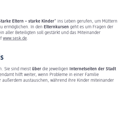
Starke Eltern – starke Kinder
“ ins Leben gerufen, um Müttern
zu ermöglichen. In den
Elternkursen
geht es um Fragen der
n aller Beteiligten soll gestärkt und das Miteinander
uf
www.sesk.de
.
fs
n. Sie sind meist
über
die jeweiligen
Internetseiten der Stadt
endamt hilft weiter, wenn Probleme in einer Familie
ter außerdem austauschen, während ihre Kinder miteinander