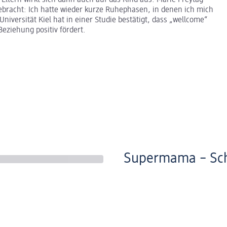
ltern wirkt sich dann auch auf das Kind aus. Marie Freytag
 gebracht: Ich hatte wieder kurze Ruhephasen, in denen ich mich
Universität Kiel hat in einer Studie bestätigt, dass „wellcome“
Beziehung positiv fördert.
Supermama – Sch