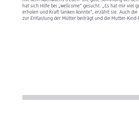
mit dem Nachwuchs freuen. Die gute Stimmung bei den E
hat sich Hilfe bei „wellcome“ gesucht. „Es hat mir viel
erholen und Kraft tanken konnte“, erzählt sie. Auch die 
zur Entlastung der Mütter beiträgt und die Mutter-Kind-