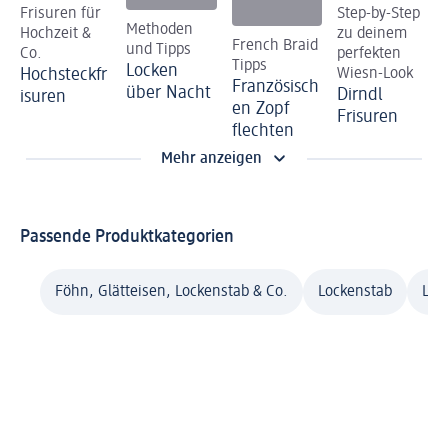
Frisuren für
Step-by-Step
Methoden
Hochzeit &
zu deinem
French Braid
und Tipps
Co.
perfekten
Tipps
Locken
Hochsteckfr
Wiesn-Look
Französisch
über Nacht
Dirndl
isuren
en Zopf
Frisuren
flechten
Mehr anzeigen
Passende Produktkategorien
Föhn, Glätteisen, Lockenstab & Co.
Lockenstab
Loc