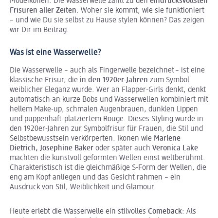
Modeikonen: Die Wasserwelle zählt zu den
eindrucksvollsten
Frisuren aller Zeiten
. Woher sie kommt, wie sie funktioniert
– und wie Du sie selbst zu Hause stylen können? Das zeigen
wir Dir im Beitrag.
Was ist eine Wasserwelle?
Die Wasserwelle – auch als Fingerwelle bezeichnet – ist eine
klassische Frisur, die
in den 1920er-Jahren
zum Symbol
weiblicher Eleganz wurde. Wer an Flapper-Girls denkt, denkt
automatisch an kurze Bobs und Wasserwellen kombiniert mit
hellem Make-up, schmalen Augenbrauen, dunklen Lippen
und puppenhaft-platziertem Rouge. Dieses Styling wurde in
den 1920er-Jahren zur Symbolfrisur für Frauen, die Stil und
Selbstbewusstsein verkörperten. Ikonen wie
Marlene
Dietrich, Josephine Baker
oder später auch
Veronica Lake
machten die kunstvoll geformten Wellen einst weltberühmt.
Charakteristisch ist die gleichmäßige S-Form der Wellen, die
eng am Kopf anliegen und das Gesicht rahmen – ein
Ausdruck von Stil, Weiblichkeit und Glamour.
Heute erlebt die Wasserwelle ein stilvolles
Comeback
: Als