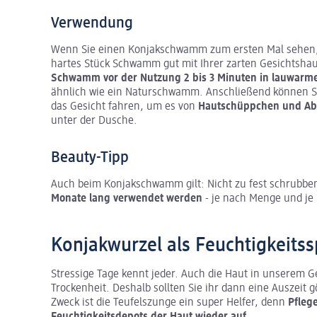
Verwendung
Wenn Sie einen Konjakschwamm zum ersten Mal sehen, w
hartes Stück Schwamm gut mit Ihrer zarten Gesichtshaut
Schwamm vor der Nutzung 2 bis 3 Minuten in lauwarm
ähnlich wie ein Naturschwamm. Anschließend können
das Gesicht fahren, um es von
Hautschüppchen und Abl
unter der Dusche.
Beauty-Tipp
Auch beim Konjakschwamm gilt: Nicht zu fest schrubbe
Monate lang verwendet werden
- je nach Menge und je
Konjakwurzel als Feuchtigkeits
Stressige Tage kennt jeder. Auch die Haut in unserem Ge
Trockenheit. Deshalb sollten Sie ihr dann eine Auszeit 
Zweck ist die Teufelszunge ein super Helfer, denn
Pfleg
Feuchtigkeitsdepots der Haut wieder auf
.