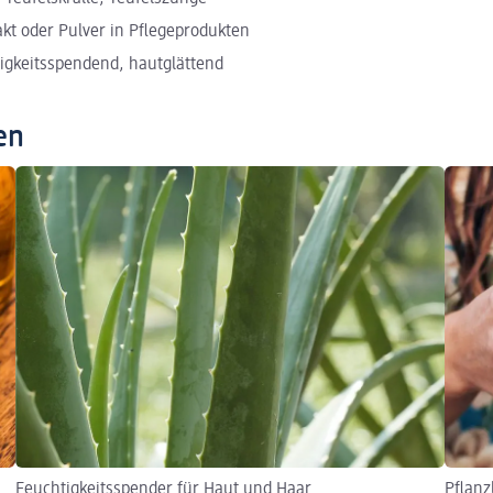
kt oder Pulver in Pflegeprodukten
gkeitsspendend, hautglättend
en
Feuchtigkeitsspender für Haut und Haar
Pflanz