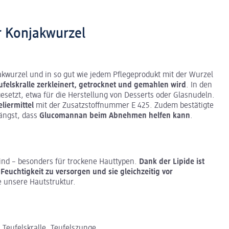
er Konjakwurzel
onjakwurzel und in so gut wie jedem Pflegeprodukt mit der Wurzel
elskralle zerkleinert, getrocknet und gemahlen wird
. In den
gesetzt, etwa für die Herstellung von Desserts oder Glasnudeln.
liermittel
mit der Zusatzstoffnummer E 425. Zudem bestätigte
längst, dass
Glucomannan beim Abnehmen helfen kann
.
 sind – besonders für trockene Hauttypen.
Dank der Lipide ist
Feuchtigkeit zu versorgen und sie gleichzeitig vor
e unsere Hautstruktur.
 Teufelskralle, Teufelszunge