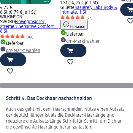
dm
1 St (14,95 € je 1 St)
4,75 €
Gillette
Rasierer, Labs Body &
6 St (0,79 € je 1 St)
Intimate, 1 St
WILKINSON
(76)
SWORD
Einwegrasierer,
Xtreme 3 Sensitive Comfort...,
Hinweise
6 St
Lieferbar
(161)
dm-Markt wählen
Lieferbar
dm-Markt wählen
Schritt 4: Das Deckhaar nachschneiden
Auch das geht mit dem Haarschneider. Nutze einen Aufsatz,
der deutlich länger ist als die Deckhaar-Haarlänge und
reduziere die Aufsatz-Länge Schritt für Schritt, um Dich an
die gewünschte Haarlänge heran zu tasten.