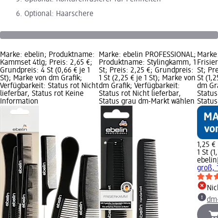
Optional: Haarschere
Marke: ebelin; Produktname:
Marke: ebelin PROFESSIONAL;
Marke
Kammset 4tlg; Preis: 2,65 €;
Produktname: Stylingkamm, 1
Frisie
Grundpreis: 4 St (0,66 € je 1
St; Preis: 2,25 €; Grundpreis:
St; Pr
St); Marke von dm Grafik;
1 St (2,25 € je 1 St); Marke von
St (1,
Verfügbarkeit: Status rot Nicht
dm Grafik; Verfügbarkeit:
dm Gra
lieferbar, Status rot Keine
Status rot Nicht lieferbar,
Status
Information
Status grau dm-Markt wählen
Statu
1,25 €
1 St (1
ebelin
groß, 
Nic
dm