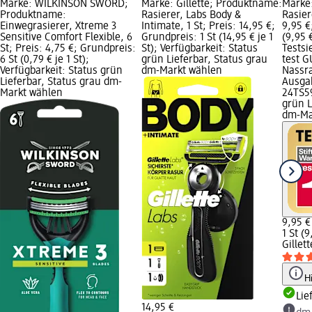
Marke: WILKINSON SWORD;
Marke: Gillette; Produktname:
Marke:
Produktname:
Rasierer, Labs Body &
Rasier
Einwegrasierer, Xtreme 3
Intimate, 1 St; Preis: 14,95 €;
9,95 €
Sensitive Comfort Flexible, 6
Grundpreis: 1 St (14,95 € je 1
(9,95 €
St; Preis: 4,75 €; Grundpreis:
St); Verfügbarkeit: Status
Testsi
6 St (0,79 € je 1 St);
grün Lieferbar, Status grau
test G
Verfügbarkeit: Status grün
dm-Markt wählen
Nassr
Lieferbar, Status grau dm-
Ausga
Markt wählen
24TS59
grün L
dm-Ma
9,95 €
1 St (9
Gillett
H
Lie
14,95 €