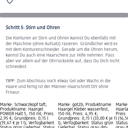
Schritt 5: Stirn und Ohren
Die Konturen an Stirn und Ohren kannst Du ebenfalls mit
der Maschine (ohne Aufsatz) rasieren. Gründlicher wird es
mit dem Konturenschneider. Gerade um die Ohren herum,
kannst Du auch eine Haarschere zur Hilfe nehmen. Pass
aber vor allem auf der Ohrrückseite auf, dass Du Dich nicht
schneidest.
TIPP
: Zum Abschluss noch etwas Gel oder Wachs in die
Haare und fertig ist der Männer-Haarschnitt DIY ohne
Friseur.
Marke: Schwarzkopf taft;
Marke: got2b; Produktname:
Marke
Produktname: Haargel
Haargel Kleber wasserfest,
Haarla
POWER Halt 5, 150 ml; Preis:
150 ml; Preis: 4,95 €;
Preis:
2,95 €; Grundpreis: 0,15 l
Grundpreis: 0,15 l (33,00 € je 1
l (16,5
(19,67 € je 1 l); Verfügbarkeit:
l); Verfügbarkeit: Status grün
Status
Status grün Lieferbar, Status
Lieferbar, Status grau dm-
grau 