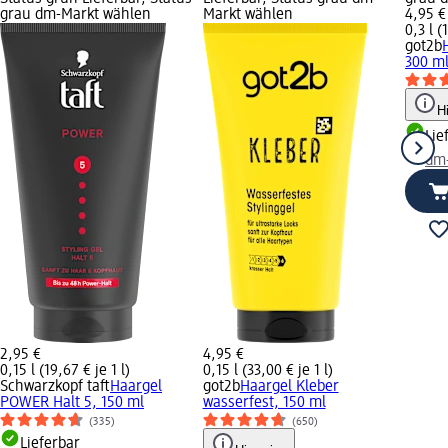
grau dm-Markt wählen
Markt wählen
4,95 €
0,3 l (
got2b
300 m
H
Lie
dm
2,95 €
4,95 €
0,15 l (19,67 € je 1 l)
0,15 l (33,00 € je 1 l)
Schwarzkopf taft
Haargel
got2b
Haargel Kleber
POWER Halt 5, 150 ml
wasserfest, 150 ml
(335)
(650)
Lieferbar