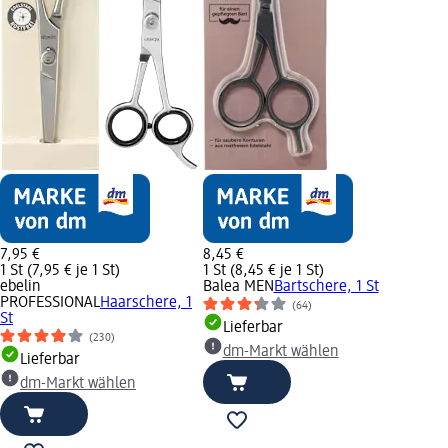
7,95 €
8,45 €
1 St (7,95 € je 1 St)
1 St (8,45 € je 1 St)
ebelin
Balea MEN
Bartschere, 1 St
PROFESSIONAL
Haarschere, 1
(64)
St
Lieferbar
(230)
dm-Markt wählen
Lieferbar
dm-Markt wählen