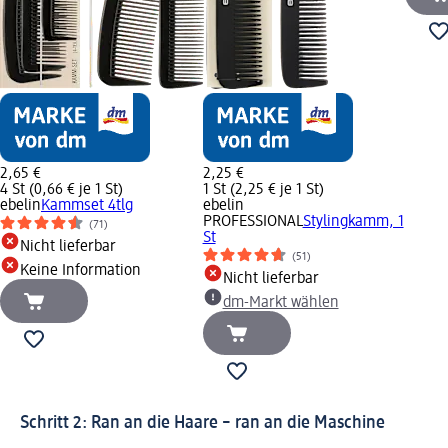
2,65 €
2,25 €
4 St (0,66 € je 1 St)
1 St (2,25 € je 1 St)
ebelin
Kammset 4tlg
ebelin
PROFESSIONAL
Stylingkamm, 1
(71)
St
Nicht lieferbar
(51)
Keine Information
Nicht lieferbar
dm-Markt wählen
Schritt 2: Ran an die Haare – ran an die Maschine