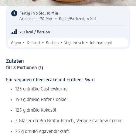
Fertig in 5 Std. 10 Min.
Arbeitszeit: 70 Min.
•
Koch-/Backzeit: 4 Std.
753 kcal / Portion
•
•
•
•
Vegan
Dessert
Kuchen
Vegetarisch
International
Zutaten
für 8 Portionen (1)
Für veganen Cheesecake mit Erdbeer-Swirl
125 g dmBio Cashewkerne
150 g dmBio Hafer Cookie
125 g dmBio Kokosöl
2 Gläser dmBio Brotaufstrich, Vegane Cashew-Creme
75 g dmBio Agavendicksaft