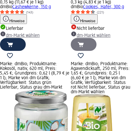
0,15 kg (11,67 € je 1 kg)
0,3 kg (4,83 € je 1 kg)
dmBio
Cashewkerne, 150 g
dmBio
Cookies, Hafer, 300 g
(143)
(221)
Hinweise
Hinweise
Lieferbar
Nicht lieferbar
dm-Markt wählen
dm-Markt wählen
Marke: dmBio; Produktname:
Marke: dmBio; Produktname:
Kokosöl, nativ, 620 ml; Preis:
Agavendicksaft, 250 ml; Preis:
5,45 €; Grundpreis: 0,62 l (8,79 € je
1,65 €; Grundpreis: 0,25 l
1 l); Marke von dm Grafik;
(6,60 € je 1 l); Marke von dm
Verfügbarkeit: Status grün
Grafik; Verfügbarkeit: Status
Lieferbar, Status grau dm-Markt
rot Nicht lieferbar, Status grau
dm-Markt wählen