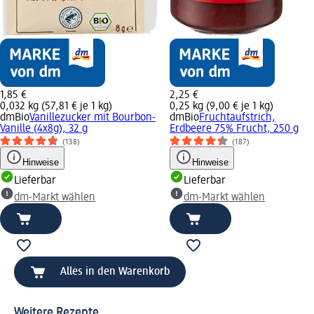
1,85 €
2,25 €
0,032 kg (57,81 € je 1 kg)
0,25 kg (9,00 € je 1 kg)
dmBio
Vanillezucker mit Bourbon-
dmBio
Fruchtaufstrich,
Vanille (4x8g), 32 g
Erdbeere 75% Frucht, 250 g
(138)
(187)
Hinweise
Hinweise
Lieferbar
Lieferbar
dm-Markt wählen
dm-Markt wählen
Alles in den Warenkorb
Weitere Rezepte