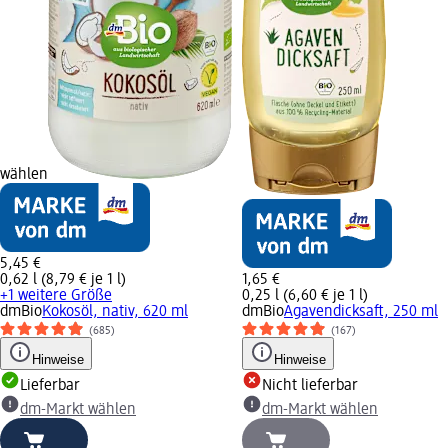
wählen
5,45 €
0,62 l (8,79 € je 1 l)
1,65 €
+1 weitere Größe
0,25 l (6,60 € je 1 l)
dmBio
Kokosöl, nativ, 620 ml
dmBio
Agavendicksaft, 250 ml
(685)
(167)
Hinweise
Hinweise
Lieferbar
Nicht lieferbar
dm-Markt wählen
dm-Markt wählen