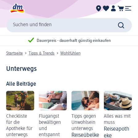
Suchen und finden
Dauerpreis - dauerhaft günstig einkaufen
Startseite
Tipps & Trends
Wohlfühlen
Unterwegs
Alle Beiträge
Checkliste
Flugangst
Tipps gegen
Alles was mit
für die
bewältigen
Unwohlsein
muss
Apotheke für
und
unterwegs
Reiseapoth
unterwegs
entspannt
Reiseübelke
eke