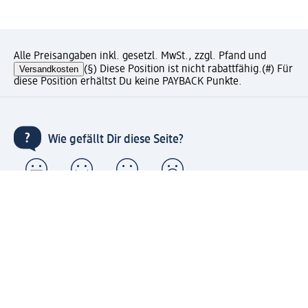
Alle Preisangaben inkl. gesetzl. MwSt., zzgl. Pfand und
Versandkosten
(§) Diese Position ist nicht rabattfähig.
(#) Für
diese Position erhältst Du keine PAYBACK Punkte.
Wie gefällt Dir diese Seite?
Unternehmen
Jobs
Services
Kundenservice
Geschäftskunden
dm & Partner