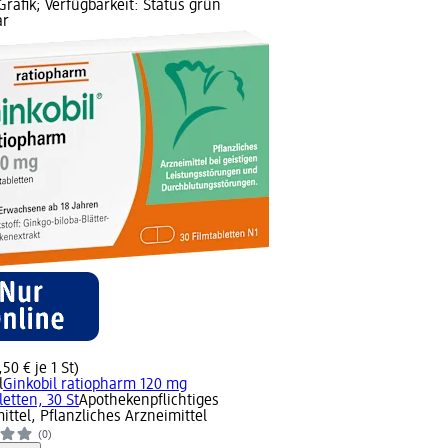
Grafik; Verfügbarkeit: Status grün
ar
,50 € je 1 St)
l
Ginkobil ratiopharm 120 mg
letten, 30 St
Apothekenpflichtiges
ittel, Pflanzliches Arzneimittel
(0)