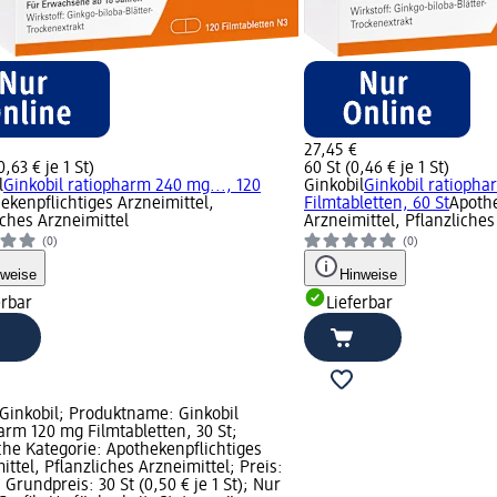
27,45 €
0,63 € je 1 St)
60 St (0,46 € je 1 St)
l
Ginkobil ratiopharm 240 mg..., 120
Ginkobil
Ginkobil ratioph
ekenpflichtiges Arzneimittel,
Filmtabletten, 60 St
Apothe
iches Arzneimittel
Arzneimittel, Pflanzliches
(0)
(0)
nweise
Hinweise
erbar
Lieferbar
Ginkobil; Produktname: Ginkobil
arm 120 mg Filmtabletten, 30 St;
che Kategorie: Apothekenpflichtiges
ittel, Pflanzliches Arzneimittel; Preis:
 Grundpreis: 30 St (0,50 € je 1 St); Nur