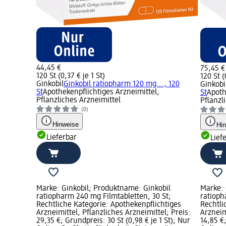
44,45 €
75,45 €
120 St (0,37 € je 1 St)
120 St (
Ginkobil
Ginkobil ratiopharm 120 mg..., 120
Ginkobi
St
Apothekenpflichtiges Arzneimittel,
St
Apoth
Pflanzliches Arzneimittel
Pflanzl
(0)
Hinweise
Hi
Lieferbar
Lief
Marke: Ginkobil; Produktname: Ginkobil
Marke: 
ratiopharm 240 mg Filmtabletten, 30 St;
ratioph
Rechtliche Kategorie: Apothekenpflichtiges
Rechtli
Arzneimittel, Pflanzliches Arzneimittel; Preis:
Arzneim
29,35 €; Grundpreis: 30 St (0,98 € je 1 St); Nur
14,85 €;