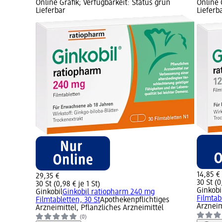
Online Grafik; Verfügbarkeit: Status grün
Online 
Lieferbar
Lieferb
14,85 €
29,35 €
30 St (0
30 St (0,98 € je 1 St)
Ginkobi
Ginkobil
Ginkobil ratiopharm 240 mg
Filmtab
Filmtabletten, 30 St
Apothekenpflichtiges
Arzneim
Arzneimittel, Pflanzliches Arzneimittel
(0)