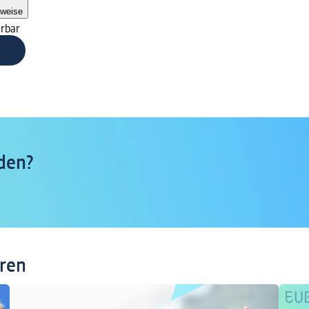
nweise
erbar
den?
eren