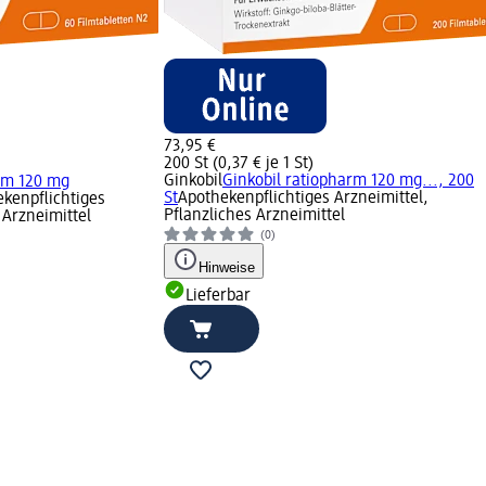
73,95 €
200 St (0,37 € je 1 St)
Ginkobil
Ginkobil ratiopharm 120 mg..., 200
arm 120 mg
St
Apothekenpflichtiges Arzneimittel,
kenpflichtiges
Pflanzliches Arzneimittel
 Arzneimittel
(0)
Hinweise
Lieferbar