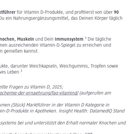
tführer
für Vitamin D-Produkte, und profitierst von über
90
Du ein Nahrungsergänzungsmittel, das Deinen Körper täglich
nochen, Muskeln
und Dein
Immunsystem
.³ Die tägliche
einen ausreichenden Vitamin-D-Spiegel zu erreichen und
ten genießen kannst.
dukte, darunter Weichkapseln, Weichgummis, Tropfen sowie
ves Leben.³
ellte Fragen zu Vitamin D, 2025;
biochemie-der-ernaehrung/faq-vitamind/
(aufgerufen am
lumen (Stück) Marktführer in der Vitamin D Kategorie in
min-D-Produkte in Apotheken. Insight Health: DatamedIQ Stand
systems bei und unterstützt den Erhalt normaler Knochen und