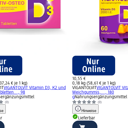
10,55 €
37,24 € je 1 kg)
0,18 kg (58,61 € je 1 kg)
IT
VIGANTOLVIT Vitamin D3, K2 und
VIGANTOLVIT
VIGANTOLVIT Vit
bletten..., 98
Weichgummis,..., 180
ergänzungsmittel
g
Nahrungsergänzungsmittel
(0)
(0)
se
Hinweise
ar
Lieferbar