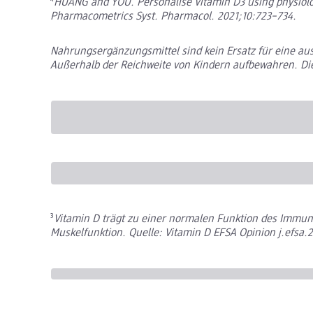
⁴
HUANG and YOU. Personalise Vitamin D3 using physiolo
Pharmacometrics Syst. Pharmacol. 2021;10:723–734.
Nahrungsergänzungsmittel sind kein Ersatz für eine 
Außerhalb der Reichweite von Kindern aufbewahren. Die
³
Vitamin D trägt zu einer normalen Funktion des Immun
Muskelfunktion. Quelle: Vitamin D EFSA Opinion j.efsa.