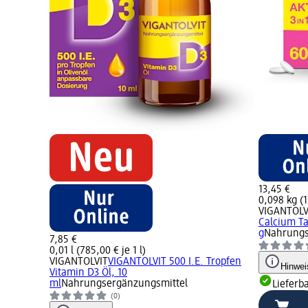
13,45 €
0,098 kg (1
VIGANTOLV
Calcium Ta
g
Nahrungs
7,85 €
0,01 l (785,00 € je 1 l)
VIGANTOLVIT
VIGANTOLVIT 500 I.E. Tropfen
Hinwei
Vitamin D3 Öl, 10
ml
Nahrungsergänzungsmittel
Lieferb
(0)