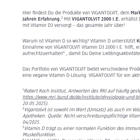
Hier findest Du die Produkte von VIGANTOLVIT, dem
Mark
Jahren Erfahrung.
² Mit
VIGANTOLVIT 2000 I.E.
erhältst 
mit Vitamin D3 versorgt – das gesamte Jahr über!
Warum ist Vitamin D so wichtig? Vitamin D unterstützt
K
Einnahme von VIGANTOLVIT Vitamin D3 2000 I.E. hilft, 
aufrechtzuerhalten⁴ , damit Du Deine Lieblingsaktivitä
Das Portfolio von VIGANTOLVIT bietet verschiedene Pro
eine vegane Vitamin D-Lösung. VIGANTOLVIT für ein akti
¹
Robert Koch Institut, Antworten des RKI auf häufig gest
https://www.mri.bund.de/de/institute/physiologie-und-
20.05.2025).
²
Vigantolvit ist sowohl im Wert (Umsatz) als auch im Vo
Apotheken. Quelle: Nicht verschreibungspflichtige Vita
04/2025.
³
Vitamin D trägt zu einer normalen Funktion des Immun
Muskelfunktion.