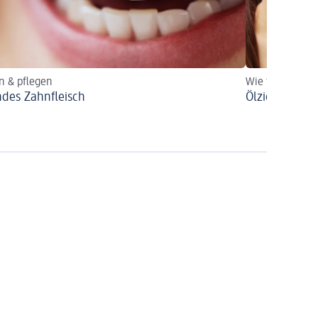
n & pflegen
Wie funktionie
des Zahnfleisch
Ölziehen