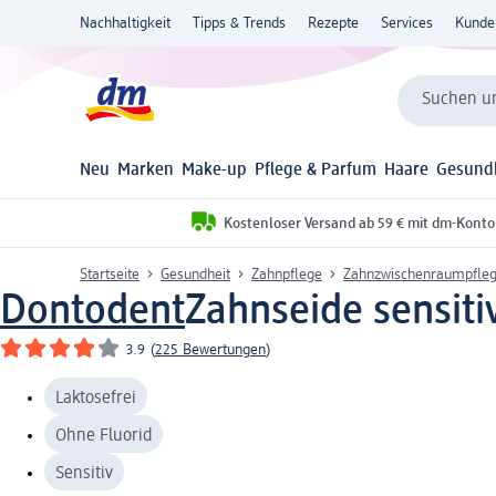
Nachhaltigkeit
Tipps & Trends
Rezepte
Services
Kunde
Suchen un
Neu
Marken
Make-up
Pflege & Parfum
Haare
Gesund
Kostenloser Versand ab 59 € mit dm-Konto
Startseite
Gesundheit
Zahnpflege
Zahnzwischenraumpfle
Dontodent
Zahnseide sensiti
3.9
(
225 Bewertungen
)
Laktosefrei
Ohne Fluorid
Sensitiv