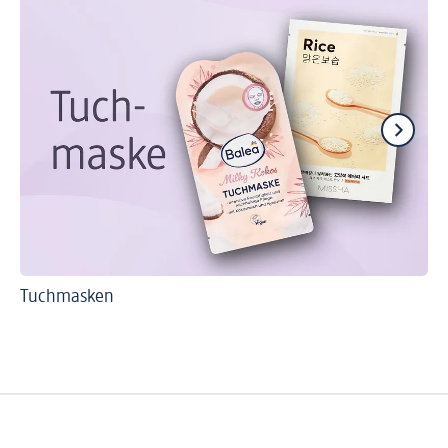
Tuchmasken
Re
Ge