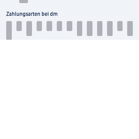
Zahlungsarten bei dm
Bei dm-med können die Zahlungsarten abweichen.
Mit dm verbinden
Jetzt die dm-App herunterladen