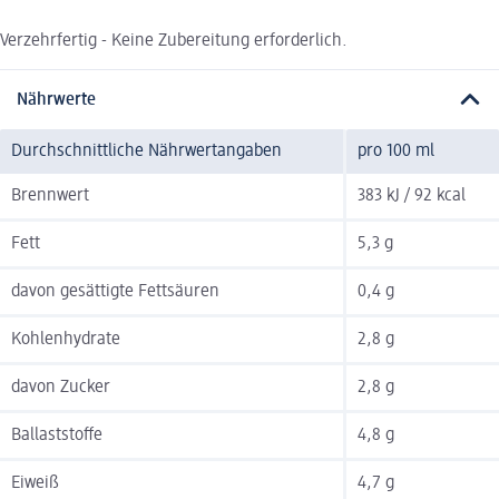
Verzehrfertig - Keine Zubereitung erforderlich.
Nährwerte
Durchschnittliche Nährwertangaben
pro 100 ml
Brennwert
383 kJ / 92 kcal
Fett
5,3 g
davon gesättigte Fettsäuren
0,4 g
Kohlenhydrate
2,8 g
davon Zucker
2,8 g
Ballaststoffe
4,8 g
Eiweiß
4,7 g