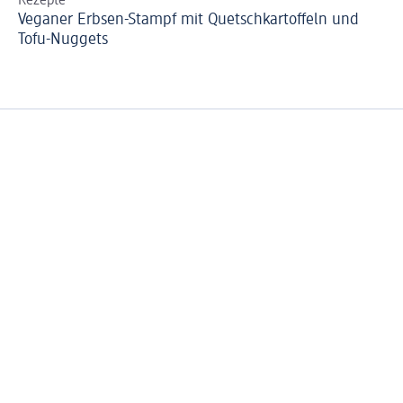
Rezepte
Le
Veganer Erbsen-Stampf mit Quetschkartoffeln und
Ro
Tofu-Nuggets
To