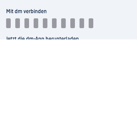
Mit dm verbinden
Jetzt die dm-App herunterladen
Impressum dm
Datenschutz dm
Einwilligungsverwaltung
Nutzungsbedingungen
AGB dm
Vertrag widerrufen und Widerrufsbelehrung dm
Streitschlichtung
Entsorgung und Rücknahme von Elektro-Altgeräten und
Batterien
Information zur Barrierefreiheit
Meldesystem