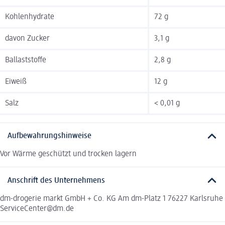
Kohlenhydrate
72 g
davon Zucker
3,1 g
Ballaststoffe
2,8 g
Eiweiß
12 g
Salz
< 0,01 g
Aufbewahrungshinweise
Vor Wärme geschützt und trocken lagern
Anschrift des Unternehmens
dm-drogerie markt GmbH + Co. KG Am dm-Platz 1 76227 Karlsruhe
ServiceCenter@dm.de