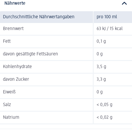
Nährwerte
Durchschnittliche Nährwertangaben
pro 100 ml
Brennwert
63 kJ / 15 kcal
Fett
0,1 g
davon gesättigte Fettsäuren
0 g
Kohlenhydrate
3,5 g
davon Zucker
3,3 g
Eiweiß
0 g
Salz
< 0,05 g
Natrium
< 0,02 g