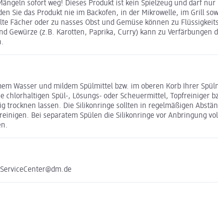
ngeln sofort weg! Dieses Produkt ist kein Spielzeug und darf nur
 Sie das Produkt nie im Backofen, in der Mikrowelle, im Grill sowi
lte Fächer oder zu nasses Obst und Gemüse können zu Flüssigkeits
nd Gewürze (z.B. Karotten, Paprika, Curry) kann zu Verfärbungen de
n.
mem Wasser und mildem Spülmittel bzw. im oberen Korb Ihrer Spül
e chlorhaltigen Spül-, Lösungs- oder Scheuermittel, Topfreiniger
tig trocknen lassen. Die Silikonringe sollten in regelmäßigen Abs
t reinigen. Bei separatem Spülen die Silikonringe vor Anbringung v
en.
e ServiceCenter@dm.de