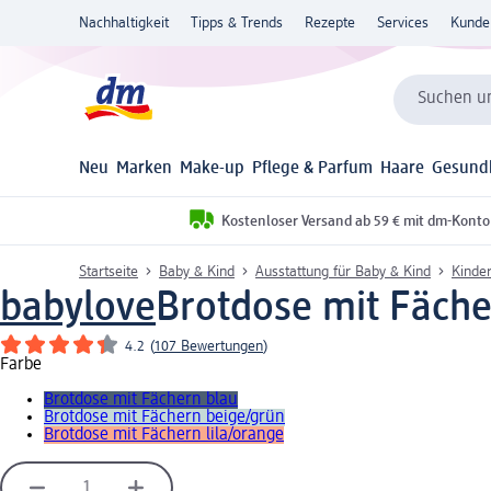
Nachhaltigkeit
Tipps & Trends
Rezepte
Services
Kunde
Suchen un
Neu
Marken
Make-up
Pflege & Parfum
Haare
Gesund
Kostenloser Versand ab 59 € mit dm-Konto
Startseite
Baby & Kind
Ausstattung für Baby & Kind
Kinder
babylove
Brotdose mit Fäche
4.2
(
107 Bewertungen
)
Farbe
Brotdose mit Fächern blau
Brotdose mit Fächern beige/grün
Brotdose mit Fächern lila/orange