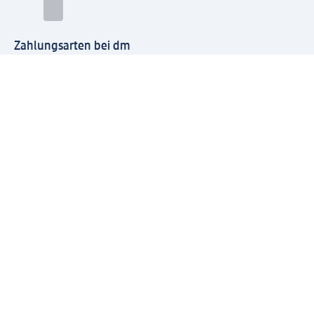
Zahlungsarten bei dm
Bei dm-med können die Zahlungsarten abweichen.
Mit dm verbinden
Jetzt die dm-App herunterladen