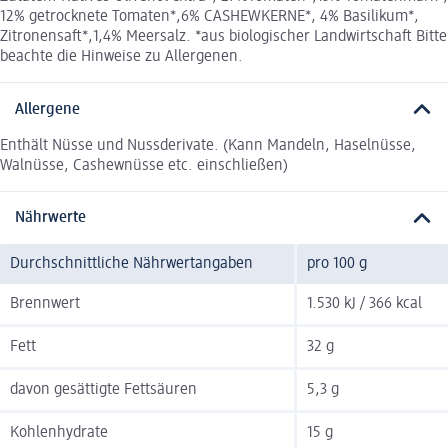
12% getrocknete Tomaten*,6% CASHEWKERNE*, 4% Basilikum*,
Zitronensaft*,1,4% Meersalz. *aus biologischer Landwirtschaft Bitte
beachte die Hinweise zu Allergenen.
Allergene
Enthält Nüsse und Nussderivate. (Kann Mandeln, Haselnüsse,
Walnüsse, Cashewnüsse etc. einschließen)
Nährwerte
Durchschnittliche Nährwertangaben
pro 100 g
Brennwert
1.530 kJ / 366 kcal
Fett
32 g
davon gesättigte Fettsäuren
5,3 g
Kohlenhydrate
15 g