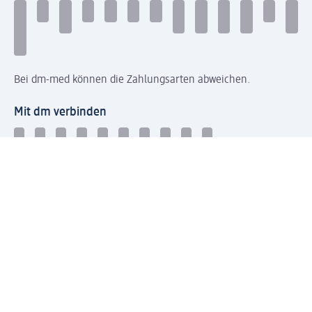
Bei dm-med können die Zahlungsarten abweichen.
Mit dm verbinden
Jetzt die dm-App herunterladen
Impressum dm
Datenschutz dm
Einwilligungsverwaltung
Nutzungsbedingungen
AGB dm