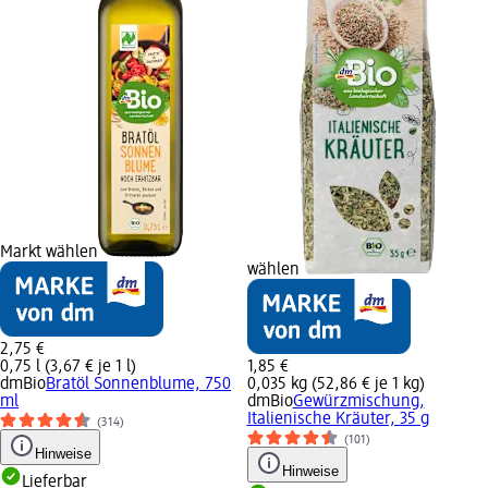
Markt wählen
wählen
2,75 €
0,75 l (3,67 € je 1 l)
1,85 €
dmBio
Bratöl Sonnenblume, 750
0,035 kg (52,86 € je 1 kg)
ml
dmBio
Gewürzmischung,
Italienische Kräuter, 35 g
(314)
(101)
Hinweise
Hinweise
Lieferbar