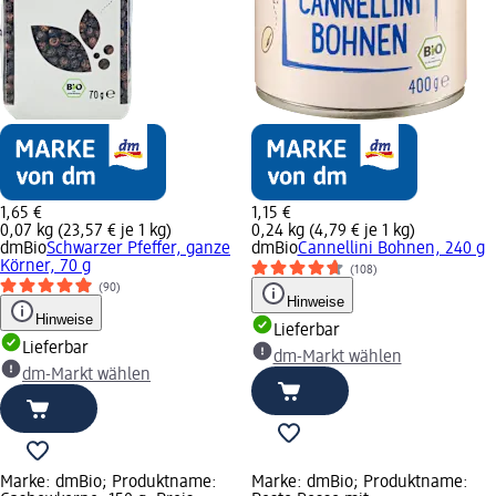
1,65 €
1,15 €
0,07 kg (23,57 € je 1 kg)
0,24 kg (4,79 € je 1 kg)
dmBio
Schwarzer Pfeffer, ganze
dmBio
Cannellini Bohnen, 240 g
Körner, 70 g
(108)
(90)
Hinweise
Hinweise
Lieferbar
Lieferbar
dm-Markt wählen
dm-Markt wählen
Marke: dmBio; Produktname:
Marke: dmBio; Produktname: