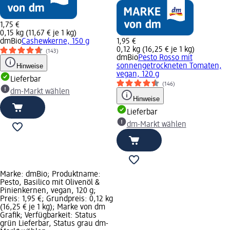
1,75 €
0,15 kg (11,67 € je 1 kg)
dmBio
Cashewkerne, 150 g
1,95 €
0,12 kg (16,25 € je 1 kg)
(143)
dmBio
Pesto Rosso mit
Hinweise
sonnengetrockneten Tomaten,
vegan, 120 g
Lieferbar
(146)
dm-Markt wählen
Hinweise
Lieferbar
dm-Markt wählen
Marke: dmBio; Produktname:
Pesto, Basilico mit Olivenöl &
Pinienkernen, vegan, 120 g;
Preis: 1,95 €; Grundpreis: 0,12 kg
(16,25 € je 1 kg); Marke von dm
Grafik; Verfügbarkeit: Status
grün Lieferbar, Status grau dm-