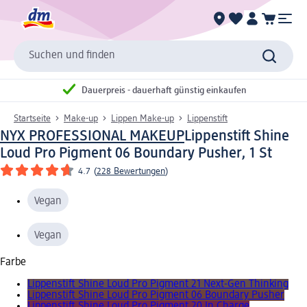
Suchen und finden
Dauerpreis - dauerhaft günstig einkaufen
Startseite
Make-up
Lippen Make-up
Lippenstift
NYX PROFESSIONAL MAKEUP
Lippenstift Shine
Loud Pro Pigment 06 Boundary Pusher, 1 St
4.7
(
228 Bewertungen
)
Vegan
Vegan
Farbe
Lippenstift Shine Loud Pro Pigment 21 Next-Gen Thinking
Lippenstift Shine Loud Pro Pigment 06 Boundary Pusher
Lippenstift Shine Loud Pro Pigment 20 In Charge