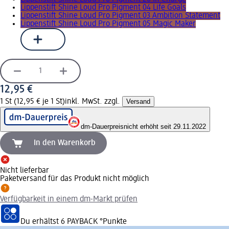
Lippenstift Shine Loud Pro Pigment 04 Life Goals
Lippenstift Shine Loud Pro Pigment 03 Ambition Statement
Lippenstift Shine Loud Pro Pigment 05 Magic Maker
12,95 €
1 St (12,95 € je 1 St)
inkl. MwSt. zzgl.
Versand
dm-Dauerpreis
nicht erhöht seit 29.11.2022
In den Warenkorb
Nicht lieferbar
Paketversand für das Produkt nicht möglich
Verfügbarkeit in einem dm-Markt prüfen
Du erhältst
6 PAYBACK
°Punkte