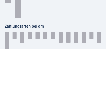
Zahlungsarten bei dm
Bei dm-med können die Zahlungsarten abweichen.
Mit dm verbinden
Jetzt die dm-App herunterladen