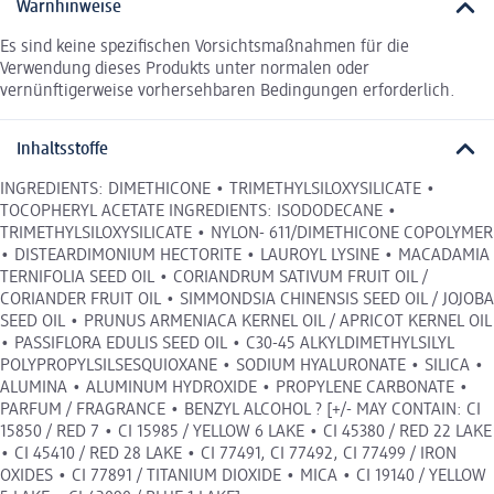
Warnhinweise
Es sind keine spezifischen Vorsichtsmaßnahmen für die
Verwendung dieses Produkts unter normalen oder
vernünftigerweise vorhersehbaren Bedingungen erforderlich.
Inhaltsstoffe
INGREDIENTS: DIMETHICONE • TRIMETHYLSILOXYSILICATE •
TOCOPHERYL ACETATE INGREDIENTS: ISODODECANE •
TRIMETHYLSILOXYSILICATE • NYLON- 611/DIMETHICONE COPOLYMER
• DISTEARDIMONIUM HECTORITE • LAUROYL LYSINE • MACADAMIA
TERNIFOLIA SEED OIL • CORIANDRUM SATIVUM FRUIT OIL /
CORIANDER FRUIT OIL • SIMMONDSIA CHINENSIS SEED OIL / JOJOBA
SEED OIL • PRUNUS ARMENIACA KERNEL OIL / APRICOT KERNEL OIL
• PASSIFLORA EDULIS SEED OIL • C30-45 ALKYLDIMETHYLSILYL
POLYPROPYLSILSESQUIOXANE • SODIUM HYALURONATE • SILICA •
ALUMINA • ALUMINUM HYDROXIDE • PROPYLENE CARBONATE •
PARFUM / FRAGRANCE • BENZYL ALCOHOL ? [+/- MAY CONTAIN: CI
15850 / RED 7 • CI 15985 / YELLOW 6 LAKE • CI 45380 / RED 22 LAKE
• CI 45410 / RED 28 LAKE • CI 77491, CI 77492, CI 77499 / IRON
OXIDES • CI 77891 / TITANIUM DIOXIDE • MICA • CI 19140 / YELLOW