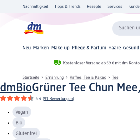
Nachhaltigkeit
Tipps & Trends
Rezepte
Services
Kunde
Suchen un
Neu
Marken
Make-up
Pflege & Parfum
Haare
Gesund
Kostenloser Versand ab 59 € mit dm-Konto
Startseite
Ernährung
Kaffee, Tee & Kakao
Tee
dmBio
Grüner Tee Chun Mee, 
4.4
(
93 Bewertungen
)
Vegan
Bio
Glutenfrei