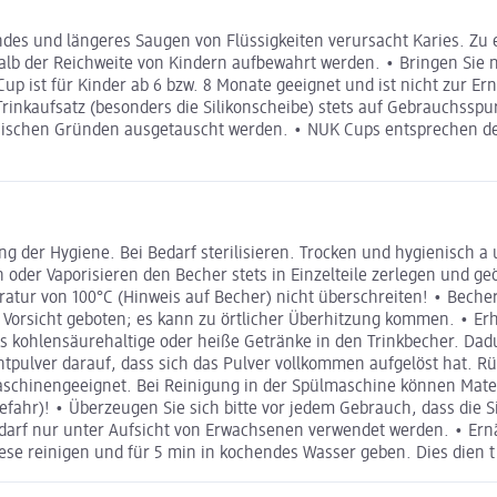
es und längeres Saugen von Flüssigkeiten verursacht Karies. Zu 
alb der Reichweite von Kindern aufbewahrt werden. • Bringen Sie 
up ist für Kinder ab 6 bzw. 8 Monate geeignet und ist nicht zur E
inkaufsatz (besonders die Silikonscheibe) stets auf Gebrauchsspu
ienischen Gründen ausgetauscht werden. • NUK Cups entsprechen de
ung der Hygiene. Bei Bedarf sterilisieren. Trocken und hygienisch 
der Vaporisieren den Becher stets in Einzelteile zerlegen und ge
ratur von 100°C (Hinweis auf Becher) nicht überschreiten! • Beche
e Vorsicht geboten; es kann zu örtlicher Überhitzung kommen. • E
s kohlensäurehaltige oder heiße Getränke in den Trinkbecher. Dadu
ntpulver darauf, dass sich das Pulver vollkommen aufgelöst hat. R
maschinengeeignet. Bei Reinigung in der Spülmaschine können Mate
hr)! • Überzeugen Sie sich bitte vor jedem Gebrauch, dass die Sil
t darf nur unter Aufsicht von Erwachsenen verwendet werden. • Er
iese reinigen und für 5 min in kochendes Wasser geben. Dies dien t