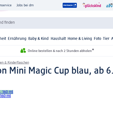
nservice
Jobs bei dm
d finden
heit
Ernährung
Baby & Kind
Haushalt
Home & Living
Foto
Tier
*
Online bestellen & nach 2 Stunden abholen
en & Kinderflaschen
on Mini Magic Cup blau, ab 6.
, 160 ml
 160 ml