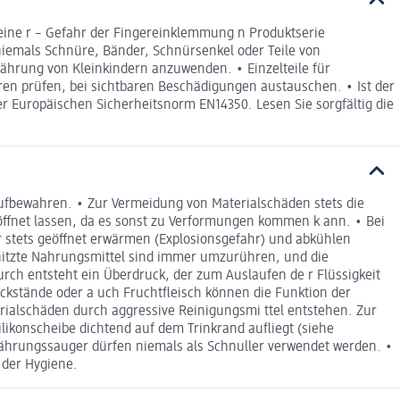
eine r – Gefahr der Fingereinklemmung n Produktserie
niemals Schnüre, Bänder, Schnürsenkel oder Teile von
rnährung von Kleinkindern anzuwenden. • Einzelteile für
ren prüfen, bei sichtbaren Beschädigungen austauschen. • Ist der
r Europäischen Sicherheitsnorm EN14350. Lesen Sie sorgfältig die
a ufbewahren. • Zur Vermeidung von Materialschäden stets die
öffnet lassen, da es sonst zu Verformungen kommen k ann. • Bei
r stets geöffnet erwärmen (Explosionsgefahr) und abkühlen
rhitzte Nahrungsmittel sind immer umzurühren, und die
rch entsteht ein Überdruck, der zum Auslaufen de r Flüssigkeit
ückstände oder a uch Fruchtfleisch können die Funktion der
rialschäden durch aggressive Reinigungsmi ttel entstehen. Zur
ikonscheibe dichtend auf dem Trinkrand aufliegt (siehe
nährungssauger dürfen niemals als Schnuller verwendet werden. •
 der Hygiene.