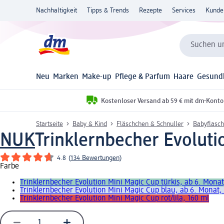
Nachhaltigkeit
Tipps & Trends
Rezepte
Services
Kunde
Suchen un
Neu
Marken
Make-up
Pflege & Parfum
Haare
Gesund
Kostenloser Versand ab 59 € mit dm-Konto
Startseite
Baby & Kind
Fläschchen & Schnuller
Babyflasch
NUK
Trinklernbecher Evoluti
4.8
(
134 Bewertungen
)
Farbe
Trinklernbecher Evolution Mini Magic Cup türkis, ab 6. Monat
Trinklernbecher Evolution Mini Magic Cup blau, ab 6. Monat,
Trinklernbecher Evolution Mini Magic Cup rot/lila, 160 ml