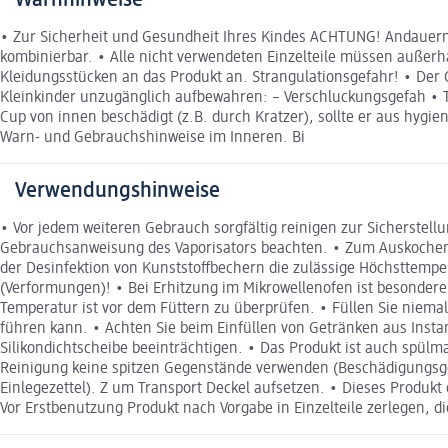
• Zur Sicherheit und Gesundheit Ihres Kindes ACHTUNG! Andauernd
kombinierbar. • Alle nicht verwendeten Einzelteile müssen außerh
Kleidungsstücken an das Produkt an. Strangulationsgefahr! • Der C
Kleinkinder unzugänglich aufbewahren: – Verschluckungsgefah • Tr
Cup von innen beschädigt (z.B. durch Kratzer), sollte er aus hyg
Warn- und Gebrauchshinweise im Inneren. Bi
Verwendungshinweise
• Vor jedem weiteren Gebrauch sorgfältig reinigen zur Sicherstell
Gebrauchsanweisung des Vaporisators beachten. • Zum Auskochen o
der Desinfektion von Kunststoffbechern die zulässige Höchsttempe
(Verformungen)! • Bei Erhitzung im Mikrowellenofen ist besonder
Temperatur ist vor dem Füttern zu überprüfen. • Füllen Sie niemal
führen kann. • Achten Sie beim Einfüllen von Getränken aus Insta
Silikondichtscheibe beeinträchtigen. • Das Produkt ist auch spül
Reinigung keine spitzen Gegenstände verwenden (Beschädigungsgefa
Einlegezettel). Z um Transport Deckel aufsetzen. • Dieses Produk
Vor Erstbenutzung Produkt nach Vorgabe in Einzelteile zerlegen, d