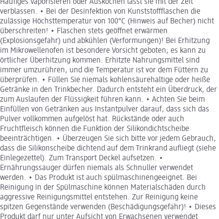
Häufiges Vaporisieren oder Auskochen lässt sie mit der Zeit
verblassen. • Bei der Desinfektion von Kunststoffflaschen die
zulässige Höchsttemperatur von 100°C (Hinweis auf Becher) nicht
überschreiten! • Flaschen stets geöffnet erwärmen
(Explosionsgefahr) und abkühlen (Verformungen)! Bei Erhitzung
im Mikrowellenofen ist besondere Vorsicht geboten; es kann zu
örtlicher Überhitzung kommen. Erhitzte Nahrungsmittel sind
immer umzurühren, und die Temperatur ist vor dem Füttern zu
überprüfen. • Füllen Sie niemals kohlensäurehaltige oder heiße
Getränke in den Trinkbecher. Dadurch entsteht ein Überdruck, der
zum Auslaufen der Flüssigkeit führen kann. • Achten Sie beim
Einfüllen von Getränken aus Instantpulver darauf, dass sich das
Pulver vollkommen aufgelöst hat. Rückstände oder auch
Fruchtfleisch können die Funktion der Silikondichtscheibe
beeinträchtigen. • Überzeugen Sie sich bitte vor jedem Gebrauch,
dass die Silikonscheibe dichtend auf dem Trinkrand aufliegt (siehe
Einlegezettel). Zum Transport Deckel aufsetzen. •
Ernährungssauger dürfen niemals als Schnuller verwendet
werden. • Das Produkt ist auch spülmaschinengeeignet. Bei
Reinigung in der Spülmaschine können Materialschäden durch
aggressive Reinigungsmittel entstehen. Zur Reinigung keine
spitzen Gegenstände verwenden (Beschädigungsgefahr)! • Dieses
Produkt darf nur unter Aufsicht von Erwachsenen verwendet