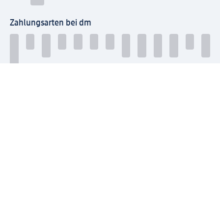
Zahlungsarten bei dm
Bei dm-med können die Zahlungsarten abweichen.
Mit dm verbinden
Jetzt die dm-App herunterladen