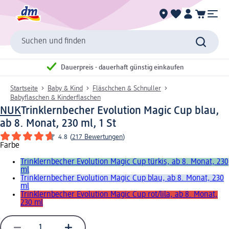
Suchen und finden
Dauerpreis - dauerhaft günstig einkaufen
Startseite
Baby & Kind
Fläschchen & Schnuller
Babyflaschen & Kinderflaschen
NUK
Trinklernbecher Evolution Magic Cup blau,
ab 8. Monat, 230 ml, 1 St
4.8
(
217 Bewertungen
)
Farbe
Trinklernbecher Evolution Magic Cup türkis, ab 8. Monat, 230
ml
Trinklernbecher Evolution Magic Cup blau, ab 8. Monat, 230
ml
Trinklernbecher Evolution Magic Cup rot/lila, ab 8. Monat,
230 ml