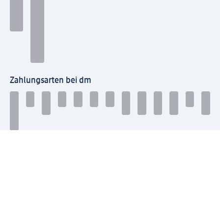
Zahlungsarten bei dm
Bei dm-med können die Zahlungsarten abweichen.
Mit dm verbinden
Jetzt die dm-App herunterladen