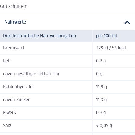
Gut schütteln
Nährwerte
Durchschnittliche Nährwertangaben
pro 100 ml
Brennwert
229 kJ / 54 kcal
Fett
0,3 g
davon gesättigte Fettsäuren
0 g
Kohlenhydrate
11,9 g
davon Zucker
11,3 g
Eiweiß
0,3 g
Salz
< 0,05 g