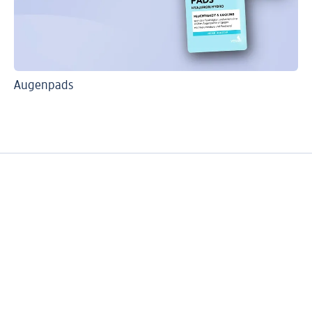
Augenpads
So
We