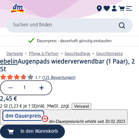
Suchen und finden
Dauerpreis - dauerhaft günstig einkaufen
Startseite
Pflege & Parfum
Gesichtspflege
Gesichtsmaske
ebelin
Augenpads wiederverwendbar (1 Paar), 2
St
3.7
(
125 Bewertungen
)
2,45 €
2 St (1,23 € je 1 St)
inkl. MwSt. zzgl.
Versand
dm-Dauerpreis
nicht erhöht seit 20.02.2023
In den Warenkorb