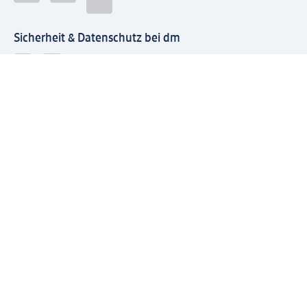
Sicherheit & Datenschutz bei dm
Zahlungsarten bei dm
Bei dm-med können die Zahlungsarten abweichen.
Mit dm verbinden