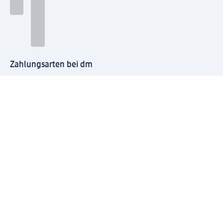
Zahlungsarten bei dm
Bei dm-med können die Zahlungsarten abweichen.
Mit dm verbinden
Jetzt die dm-App herunterladen