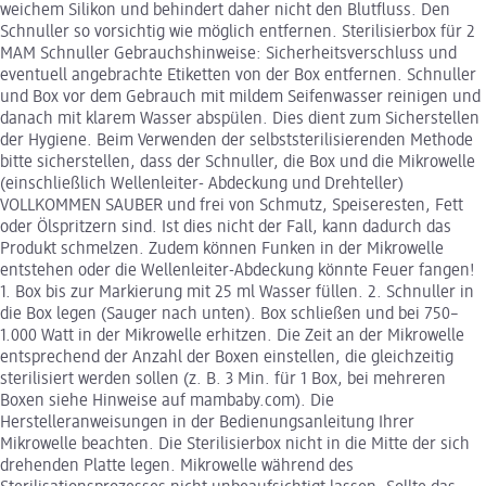
weichem Silikon und behindert daher nicht den Blutfluss. Den
Schnuller so vorsichtig wie möglich entfernen. Sterilisierbox für 2
MAM Schnuller Gebrauchshinweise: Sicherheitsverschluss und
eventuell angebrachte Etiketten von der Box entfernen. Schnuller
und Box vor dem Gebrauch mit mildem Seifenwasser reinigen und
danach mit klarem Wasser abspülen. Dies dient zum Sicherstellen
der Hygiene. Beim Verwenden der selbststerilisierenden Methode
bitte sicherstellen, dass der Schnuller, die Box und die Mikrowelle
(einschließlich Wellenleiter- Abdeckung und Drehteller)
VOLLKOMMEN SAUBER und frei von Schmutz, Speiseresten, Fett
oder Ölspritzern sind. Ist dies nicht der Fall, kann dadurch das
Produkt schmelzen. Zudem können Funken in der Mikrowelle
entstehen oder die Wellenleiter-Abdeckung könnte Feuer fangen!
1. Box bis zur Markierung mit 25 ml Wasser füllen. 2. Schnuller in
die Box legen (Sauger nach unten). Box schließen und bei 750–
1.000 Watt in der Mikrowelle erhitzen. Die Zeit an der Mikrowelle
entsprechend der Anzahl der Boxen einstellen, die gleichzeitig
sterilisiert werden sollen (z. B. 3 Min. für 1 Box, bei mehreren
Boxen siehe Hinweise auf mambaby.com). Die
Herstelleranweisungen in der Bedienungsanleitung Ihrer
Mikrowelle beachten. Die Sterilisierbox nicht in die Mitte der sich
drehenden Platte legen. Mikrowelle während des