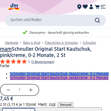
Suchen und finden
Dauerpreis - dauerhaft günstig einkaufen
Startseite
Baby & Kind
Fläschchen & Schnuller
Schnuller
mam
Schnuller Original Start Kautschuk,
pink/creme, 0-2 Monate, 2 St
5
(
3 Bewertungen
)
Farbe
Schnuller Original Start Kautschuk, blau/creme, 0-2 Monate
Schnuller Original Start Kautschuk, pink/creme, 0-2 Monate
7,45 €
2 St (3,73 € je 1 St)
inkl. MwSt. zzgl.
Versand