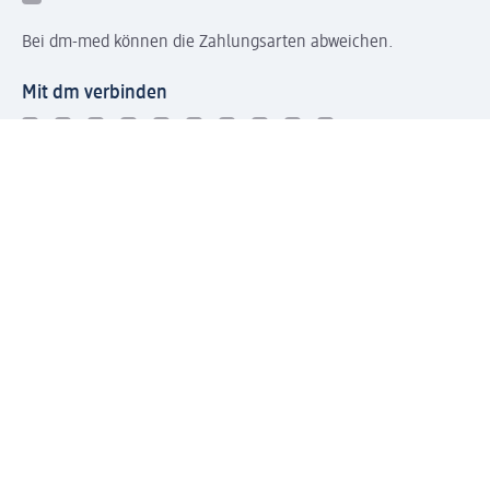
Bei dm-med können die Zahlungsarten abweichen.
Mit dm verbinden
Jetzt die dm-App herunterladen
Impressum dm
Datenschutz dm
Einwilligungsverwaltung
Nutzungsbedingungen
AGB dm
Vertrag widerrufen und Widerrufsbelehrung dm
Streitschlichtung
Entsorgung und Rücknahme von Elektro-Altgeräten und