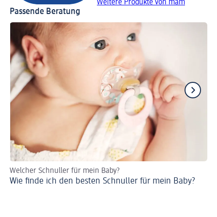
Weitere Produkte von mam
Passende Beratung
Welcher Schnuller für mein Baby?
Ur
Wie finde ich den besten Schnuller für mein Baby?
Sc