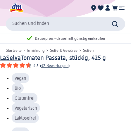
Suchen und finden
Dauerpreis - dauerhaft günstig einkaufen
Startseite
Ernährung
Soße & Gewürze
Soßen
LaSelva
Tomaten Passata, stückig, 425 g
4.8
(
42 Bewertungen
)
Vegan
Bio
Glutenfrei
Vegetarisch
Laktosefrei