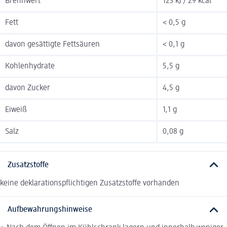
Brennwert
123 kJ / 29 kcal
Fett
< 0,5 g
davon gesättigte Fettsäuren
< 0,1 g
Kohlenhydrate
5,5 g
davon Zucker
4,5 g
Eiweiß
1,1 g
Salz
0,08 g
Zusatzstoffe
keine deklarationspflichtigen Zusatzstoffe vorhanden
Aufbewahrungshinweise